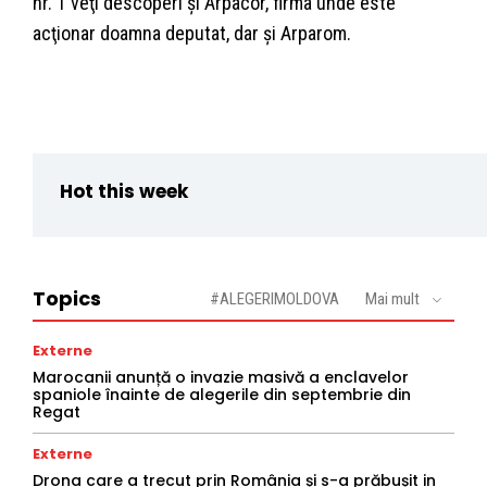
nr. 1 veţi descoperi şi Arpacor, firma unde este
acţionar doamna deputat, dar şi Arparom.
Hot this week
Topics
#ALEGERIMOLDOVA
Mai mult
Externe
Marocanii anunță o invazie masivă a enclavelor
spaniole înainte de alegerile din septembrie din
Regat
Externe
Drona care a trecut prin România și s-a prăbușit in