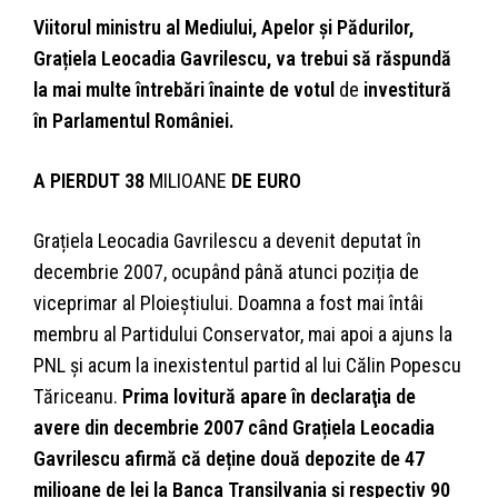
Viitorul ministru al Mediului, Apelor şi Pădurilor,
Grațiela Leocadia Gavrilescu, va trebui să răspundă
la mai multe întrebări înainte de votul
de
investitură
în Parlamentul României.
A PIERDUT 38
MILIOANE
DE EURO
Grațiela Leocadia Gavrilescu a devenit deputat în
decembrie 2007, ocupând până atunci poziția de
viceprimar al Ploieștiului. Doamna a fost mai întâi
membru al Partidului Conservator, mai apoi a ajuns la
PNL şi acum la inexistentul partid al lui Călin Popescu
Tăriceanu.
Prima lovitură apare în declaraţia de
avere din decembrie 2007 când Grațiela Leocadia
Gavrilescu afirmă că deține două depozite de 47
milioane de lei la Banca Transilvania și respectiv 90