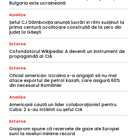
Bulgaria este ucraineană
Analize
Șeful CJ Dâmbovița anunță lucrări in ritm susținut la
prima centură ocolitoare construită de la zero din
județ la Găești
Externe
Cofondatorul Wikipedia: A devenit un instrument de
propagandă al CIA
Externe
Oficial american: Ucraina s-a angajat să nu mai
atace exportul de petrol kazah, care asigură 60%
din necesarul României
Analize
Americanii caută un lider colaboraționist pentru
Cuba: 2 s-au întâlnit cu șeful CIA
Externe
Gazprom spune că rezervele de gaze ale Europei
sunt la niveluri minime record