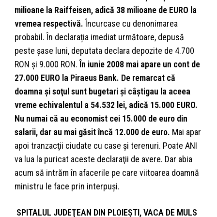
milioane la Raiffeisen, adică 38 milioane de EURO la
vremea respectivă.
Încurcase cu denonimarea
probabil. În declarația imediat următoare, depusă
peste șase luni, deputata declara depozite de 4.700
RON și 9.000 RON.
În iunie 2008 mai apare un cont de
27.000 EURO la Piraeus Bank. De remarcat că
doamna şi soţul sunt bugetari şi câştigau la aceea
vreme echivalentul a 54.532 lei, adică 15.000 EURO.
Nu numai că au economist cei 15.000 de euro din
salarii, dar au mai găsit încă 12.000 de euro.
Mai apar
apoi tranzacţii ciudate cu case şi terenuri. Poate ANI
va lua la puricat aceste declaraţii de avere. Dar abia
acum să intrăm în afacerile pe care viitoarea doamnă
ministru le face prin interpuşi.
SPITALUL JUDEŢEAN DIN PLOIEŞTI, VACA DE MULS