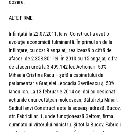
dosare.
ALTE FIRME
Înfiinţată la 22.07.2011, Ianvi Construct a avut o
evoluţie economică fulminantă. În primul an de la
înfiinţare, cu doar 9 angajaţi, realizează o cifră de
afaceri de 2.358.801 lei. În 2013 cu 15 angajaţi cifra
de afaceri urcă la 3.409.142 lei. Actionari: 50%
Mihaela Cristina Radu – şefă a cabinetului de
parlamentar a Graţielei Leocadia Gavrilescu şi 50%
Iancu Ion. La 13 februarie 2014 cei doi au cesionat
acţiunile unui cetăţean moldovean, Băltăreţu Mihail.
Sediul Ianvi Construct este la aceeaşi adresă, Bucov,
str. Fabricii nr. 1, unde funcţionează Geltom, firma
cumnatului viitorului ministru. Şi tot la Bucov, Fabricii