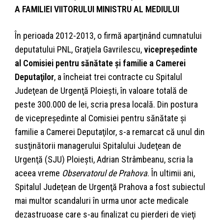
A FAMILIEI VIITORULUI MINISTRU AL MEDIULUI
În perioada 2012-2013, o firmă aparţinând cumnatului
deputatului PNL, Graţiela Gavrilescu,
vicepreşedinte
al Comisiei pentru sănătate şi familie a Camerei
Deputaţilor
, a încheiat trei contracte cu Spitalul
Judeţean de Urgenţă Ploieşti, în valoare totală de
peste 300.000 de lei, scria presa locală. Din postura
de vicepreşedinte al Comisiei pentru sănătate şi
familie a Camerei Deputaţilor, s-a remarcat că unul din
susţinătorii managerului Spitalului Judeţean de
Urgenţă (SJU) Ploieşti, Adrian Strâmbeanu, scria la
aceea vreme
Observatorul de Prahova
. În ultimii ani,
Spitalul Judeţean de Urgenţă Prahova a fost subiectul
mai multor scandaluri în urma unor acte medicale
dezastruoase care s-au finalizat cu pierderi de vieţi