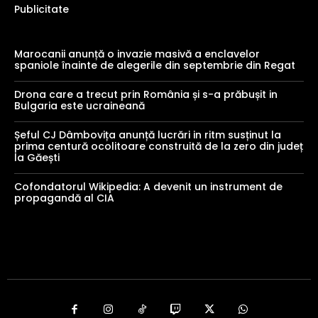
Publicitate
Marocanii anunță o invazie masivă a enclavelor
spaniole înainte de alegerile din septembrie din Regat
Drona care a trecut prin România și s-a prăbușit in
Bulgaria este ucraineană
Șeful CJ Dâmbovița anunță lucrări in ritm susținut la
prima centură ocolitoare construită de la zero din județ
la Găești
Cofondatorul Wikipedia: A devenit un instrument de
propagandă al CIA