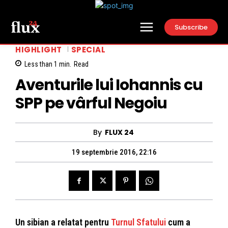
Subscribe
HIGHLIGHT
SPECIAL
Less than 1
min.
Read
Aventurile lui Iohannis cu
SPP pe vârful Negoiu
By
FLUX 24
19 septembrie 2016, 22:16
Un sibian a relatat pentru
Turnul Sfatului
cum a