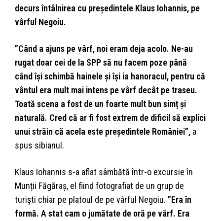
decurs întâlnirea cu președintele Klaus Iohannis, pe
vârful Negoiu.
”Când a ajuns pe vârf, noi eram deja acolo. Ne-au
rugat doar cei de la SPP să nu facem poze până
când își schimbă hainele și își ia hanoracul, pentru că
vântul era mult mai intens pe vârf decât pe traseu.
Toată scena a fost de un foarte mult bun simț și
naturală. Cred că ar fi fost extrem de dificil să explici
unui străin că acela este președintele României”,
a
spus sibianul.
Klaus Iohannis s-a aflat sâmbătă într-o excursie în
Munții Făgăraș, el fiind fotografiat de un grup de
turiști chiar pe platoul de pe vârful Negoiu.
”Era în
formă. A stat cam o jumătate de oră pe vârf. Era