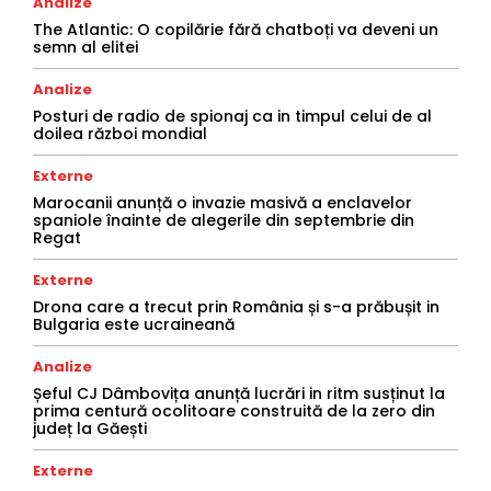
Analize
The Atlantic: O copilărie fără chatboți va deveni un
semn al elitei
Analize
Posturi de radio de spionaj ca in timpul celui de al
doilea război mondial
Externe
Marocanii anunță o invazie masivă a enclavelor
spaniole înainte de alegerile din septembrie din
Regat
Externe
Drona care a trecut prin România și s-a prăbușit in
Bulgaria este ucraineană
Analize
Șeful CJ Dâmbovița anunță lucrări in ritm susținut la
prima centură ocolitoare construită de la zero din
județ la Găești
Externe