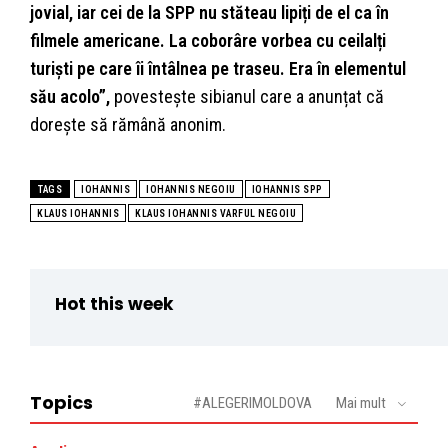
jovial, iar cei de la SPP nu stăteau lipiți de el ca în
filmele americane. La coborâre vorbea cu ceilalți
turiști pe care îi întâlnea pe traseu. Era în elementul
său acolo”,
povestește sibianul care a anunțat că
dorește să rămână anonim.
TAGS
IOHANNIS
IOHANNIS NEGOIU
IOHANNIS SPP
KLAUS IOHANNIS
KLAUS IOHANNIS VARFUL NEGOIU
Hot this week
Topics
#ALEGERIMOLDOVA
Mai mult