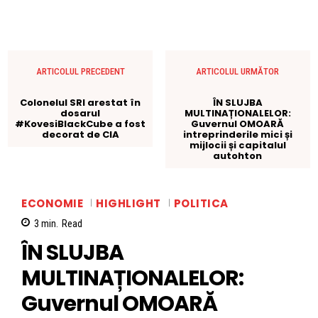
ARTICOLUL PRECEDENT
ARTICOLUL URMĂTOR
Colonelul SRI arestat în
ÎN SLUJBA
dosarul
MULTINAȚIONALELOR:
#KovesiBlackCube a fost
Guvernul OMOARĂ
decorat de CIA
intreprinderile mici și
mijlocii și capitalul
autohton