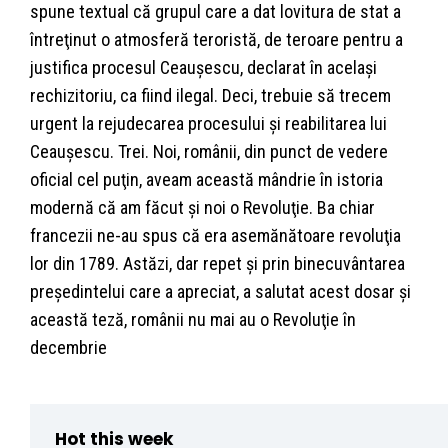
spune textual că grupul care a dat lovitura de stat a
întreţinut o atmosferă teroristă, de teroare pentru a
justifica procesul Ceauşescu, declarat în acelaşi
rechizitoriu, ca fiind ilegal. Deci, trebuie să trecem
urgent la rejudecarea procesului şi reabilitarea lui
Ceauşescu. Trei. Noi, românii, din punct de vedere
oficial cel puţin, aveam această mândrie în istoria
modernă că am făcut şi noi o Revoluţie. Ba chiar
francezii ne-au spus că era asemănătoare revoluţia
lor din 1789. Astăzi, dar repet şi prin binecuvântarea
preşedintelui care a apreciat, a salutat acest dosar şi
această teză, românii nu mai au o Revoluţie în
decembrie
Hot this week