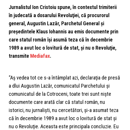
Jurnalistul Ion Cristoiu spune, în contextul trimiterii
în judecată a dosarului Revoluţiei, că procurorul
general, Augustin Lazăr, Parchetul General şi
preşedintele Klaus Iohannis au emis documente prin
care statul român îşi asumă teza că în decembrie
1989 a avut loc o lovitură de stat, şi nu o Revoluţie,
transmite
Mediafax
.
“Aş vedea tot ce s-a întâmplat azi, declaraţia de presă
a dlui Augustin Lazăr, comunicatul Parchetului şi
comunicatul de la Cotroceni, toate trei sunt nişte
documente care arată clar că statul român, nu
istorici, nu jurnalişti, nu cercetători, şi-a asumat teza
că în decembrie 1989 a avut loc o lovitură de stat şi
nu o Revoluţie. Aceasta este principala concluzie. Eu