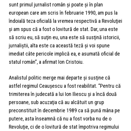
sunt primul jurnalist român şi poate şi în plan
european care am scris în februarie 1990, am pus la
îndoială teza oficială la vremea respectivă a Revoluţiei
şi am spus că a fost o lovitură de stat. Dar, una este
să scriu eu, să suţin eu, una este să susţină istoricii,
jurnaliştii, alta este ca această teză şi voi spune
imediat câte pericole implică ea, e asumată oficial de
statul român”, a afirmat Ion Cristoiu.
Analistul politic merge mai departe şi susţine că
astfel regimul Ceauşescu a fost reabilitat. “Pentru că
trimiterea în judecată a lui Ion Iliescu şi a încă două
persoane, sub acuzaţia că au alcătuit un grup
preconstituit în decembrie 1989 ca să pună mâna pe
putere, asta înseamnă că nu a fost vorba nu de o
Revoluţie, ci de o lovitură de stat împotriva regimului