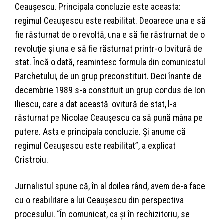
Ceauşescu. Principala concluzie este aceasta:
regimul Ceauşescu este reabilitat. Deoarece una e să
fie răsturnat de o revoltă, una e să fie răstrurnat de o
revoluţie şi una e să fie răsturnat printr-o lovitură de
stat. Încă o dată, reamintesc formula din comunicatul
Parchetului, de un grup preconstituit. Deci înante de
decembrie 1989 s-a constituit un grup condus de Ion
Iliescu, care a dat această lovitură de stat, l-a
răsturnat pe Nicolae Ceauşescu ca să pună mâna pe
putere. Asta e principala concluzie. Şi anume că
regimul Ceauşescu este reabilitat”, a explicat
Cristroiu.
Jurnalistul spune că, în al doilea rând, avem de-a face
cu o reabilitare a lui Ceauşescu din perspectiva
procesului. “În comunicat, ca şi în rechizitoriu, se