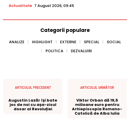
Actualitate
7 August 2026, 09:45
Categorii populare
ANALIZE
HIGHLIGHT
EXTERNE
SPECIAL
SOCIAL
POLITICA
DEZVALUIRI
ARTICOLUL PRECEDENT
ARTICOLUL URMĂTOR
Augustin Lazăr își bate
Viktor Orban dă 19,5
joc de noi cu așa-zisul
milioane euro pentru
dosar al Revoluției
Arhiepiscopia Romano-
Catolică de Alba Iulia