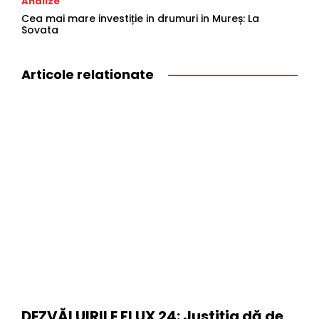
Analize
Cea mai mare investiție in drumuri in Mureș: La
Sovata
Articole relationate
DEZVĂLUIRILE FLUX 24: Justiția dă de