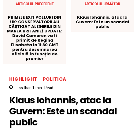
ARTICOLUL PRECEDENT
ARTICOLUL URMĂTOR
PRIMELE EXIT POLLURI DIN
Klaus Iohannis, atac la
UK: CONSERVATORII AU
Guvern: Este un scandal
CÂȘTIGAT ALEGERILE DIN
public
MAREA BRITANIE/ UPDATE:
David Cameron va fi
primit de Regina
Elisabeta la 11:30 GMT
pentru desemnarea
oficială în funcția de
premier