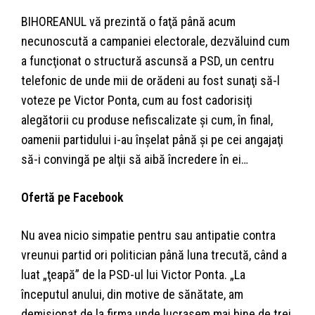
BIHOREANUL vă prezintă o faţă până acum
necunoscută a campaniei electorale, dezvăluind cum
a funcţionat o structură ascunsă a PSD, un centru
telefonic de unde mii de orădeni au fost sunaţi să-l
voteze pe Victor Ponta, cum au fost cadorisiţi
alegătorii cu produse nefiscalizate şi cum, în final,
oamenii partidului i-au înşelat până şi pe cei angajaţi
să-i convingă pe alţii să aibă încredere în ei…
Ofertă pe Facebook
Nu avea nicio simpatie pentru sau antipatie contra
vreunui partid ori politician până luna trecută, când a
luat „ţeapă” de la PSD-ul lui Victor Ponta. „La
începutul anului, din motive de sănătate, am
demisionat de la firma unde lucrasem mai bine de trei