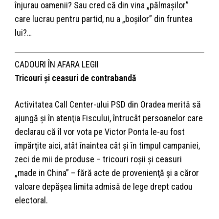
înjurau oamenii? Sau cred că din vina „pălmaşilor”
care lucrau pentru partid, nu a „boşilor” din fruntea
lui?…
CADOURI ÎN AFARA LEGII
Tricouri şi ceasuri de contrabandă
Activitatea Call Center-ului PSD din Oradea merită să
ajungă şi în atenţia Fiscului, întrucât persoanelor care
declarau că îl vor vota pe Victor Ponta le-au fost
împărţite aici, atât înaintea cât şi în timpul campaniei,
zeci de mii de produse – tricouri roşii şi ceasuri
„made in China” – fără acte de provenienţă şi a căror
valoare depăşea limita admisă de lege drept cadou
electoral.