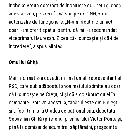
încheiat vreun contract de închiriere cu Creţu şi dacă
acesta avea, pe vreo firmă sau pe un ONG, vreo
autorizaţie de funcţionare. „N-am făcut niciun act,
doar i-am oferit spaţiul pentru că mi l-a recomandat
viceprimarul Mureşan. Zicea că-l cunoaşte şi că-i de
încredere”, a spus Mintaş.
Omul lui Ghiţă
Mai informat s-a dovedit în final un alt reprezentant al
PSD, care sub adăpostul anonimatului admite nu doar
că îl cunoaşte pe Creţu, ci şi că a colaborat cu el în
campanie. Potrivit acestuia, tânărul este din Ploieşti
şi a fost trimis la Oradea de patronul său, deputatul
Sebastian Ghiţă (prietenul premierului Victor Ponta şi,
până la demisia de acum trei săptămâni, preşedinte