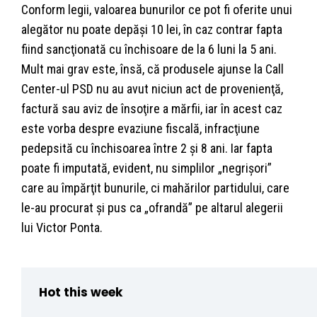
Conform legii, valoarea bunurilor ce pot fi oferite unui
alegător nu poate depăşi 10 lei, în caz contrar fapta
fiind sancţionată cu închisoare de la 6 luni la 5 ani.
Mult mai grav este, însă, că produsele ajunse la Call
Center-ul PSD nu au avut niciun act de provenienţă,
factură sau aviz de însoţire a mărfii, iar în acest caz
este vorba despre evaziune fiscală, infracţiune
pedepsită cu închisoarea între 2 şi 8 ani. Iar fapta
poate fi imputată, evident, nu simplilor „negrişori”
care au împărţit bunurile, ci mahărilor partidului, care
le-au procurat şi pus ca „ofrandă” pe altarul alegerii
lui Victor Ponta.
Hot this week