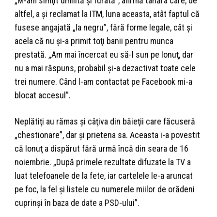
„M-am simţit umilită şi furată”, afirmă tânăra care, de
altfel, a şi reclamat la ITM, luna aceasta, atât faptul că
fusese angajată „la negru”, fără forme legale, cât şi
acela că nu şi-a primit toţi banii pentru munca
prestată. „Am mai încercat eu să-l sun pe Ionuţ, dar
nu a mai răspuns, probabil şi-a dezactivat toate cele
trei numere. Când l-am contactat pe Facebook mi-a
blocat accesul”.
Neplătiţi au rămas şi câţiva din băieţii care făcuseră
„chestionare”, dar şi prietena sa. Aceasta i-a povestit
că Ionuţ a dispărut fără urmă încă din seara de 16
noiembrie. „După primele rezultate difuzate la TV a
luat telefoanele de la fete, iar cartelele le-a aruncat
pe foc, la fel şi listele cu numerele miilor de orădeni
cuprinşi în baza de date a PSD-ului”.