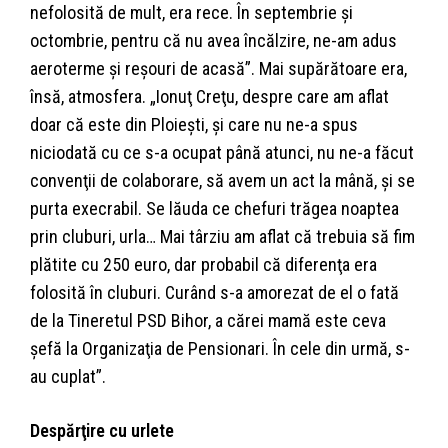
nefolosită de mult, era rece. În septembrie şi
octombrie, pentru că nu avea încălzire, ne-am adus
aeroterme şi reşouri de acasă”. Mai supărătoare era,
însă, atmosfera. „Ionuţ Creţu, despre care am aflat
doar că este din Ploieşti, şi care nu ne-a spus
niciodată cu ce s-a ocupat până atunci, nu ne-a făcut
convenţii de colaborare, să avem un act la mână, şi se
purta execrabil. Se lăuda ce chefuri trăgea noaptea
prin cluburi, urla… Mai târziu am aflat că trebuia să fim
plătite cu 250 euro, dar probabil că diferenţa era
folosită în cluburi. Curând s-a amorezat de el o fată
de la Tineretul PSD Bihor, a cărei mamă este ceva
şefă la Organizaţia de Pensionari. În cele din urmă, s-
au cuplat”.
Despărţire cu urlete