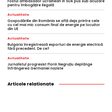
Fostul ambasador ucrainean in SUA pus sub acuzare
pentru îmbogățire ilegală
Actualitate
Gospodăriile din România se află deja printre cele
cu cel mai mic consum final de energie pe locuitor
din UE
Actualitate
Bulgaria înregistrează exporturi de energie electrică
fără precedent. De ce?
Actualitate
Jurnalistul progresist Florin Negruțiu deplânge
înfrângerea Germaniei naziste
Articole relationate