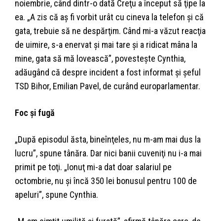
noiembrie, când dintr-o dată Creţu a început să ţipe la
ea. „A zis că aş fi vorbit urât cu cineva la telefon şi că
gata, trebuie să ne despărţim. Când mi-a văzut reacţia
de uimire, s-a enervat şi mai tare şi a ridicat mâna la
mine, gata să mă lovească”, povesteşte Cynthia,
adăugând că despre incident a fost informat şi şeful
TSD Bihor, Emilian Pavel, de curând europarlamentar.
Foc şi fugă
„După episodul ăsta, bineînţeles, nu m-am mai dus la
lucru”, spune tânăra. Dar nici banii cuveniţi nu i-a mai
primit pe toţi. „Ionuţ mi-a dat doar salariul pe
octombrie, nu şi încă 350 lei bonusul pentru 100 de
apeluri”, spune Cynthia.