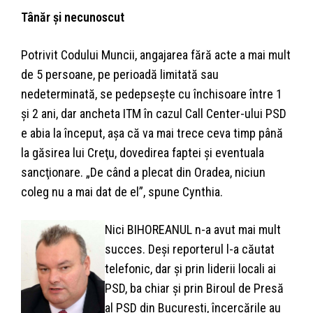
Tânăr şi necunoscut
Potrivit Codului Muncii, angajarea fără acte a mai mult
de 5 persoane, pe perioadă limitată sau
nedeterminată, se pedepseşte cu închisoare între 1
şi 2 ani, dar ancheta ITM în cazul Call Center-ului PSD
e abia la început, aşa că va mai trece ceva timp până
la găsirea lui Creţu, dovedirea faptei şi eventuala
sancţionare. „De când a plecat din Oradea, niciun
coleg nu a mai dat de el”, spune Cynthia.
Nici BIHOREANUL n-a avut mai mult
succes. Deşi reporterul l-a căutat
telefonic, dar şi prin liderii locali ai
PSD, ba chiar şi prin Biroul de Presă
al PSD din Bucureşti, încercările au