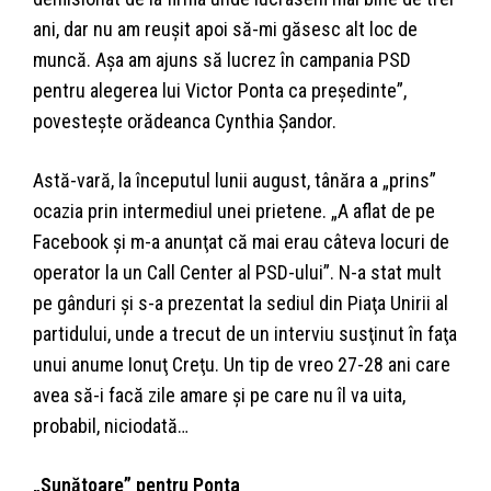
ani, dar nu am reuşit apoi să-mi găsesc alt loc de
muncă. Aşa am ajuns să lucrez în campania PSD
pentru alegerea lui Victor Ponta ca preşedinte”,
povesteşte orădeanca Cynthia Şandor.
Astă-vară, la începutul lunii august, tânăra a „prins”
ocazia prin intermediul unei prietene. „A aflat de pe
Facebook şi m-a anunţat că mai erau câteva locuri de
operator la un Call Center al PSD-ului”. N-a stat mult
pe gânduri şi s-a prezentat la sediul din Piaţa Unirii al
partidului, unde a trecut de un interviu susţinut în faţa
unui anume Ionuţ Creţu. Un tip de vreo 27-28 ani care
avea să-i facă zile amare şi pe care nu îl va uita,
probabil, niciodată…
„Sunătoare” pentru Ponta