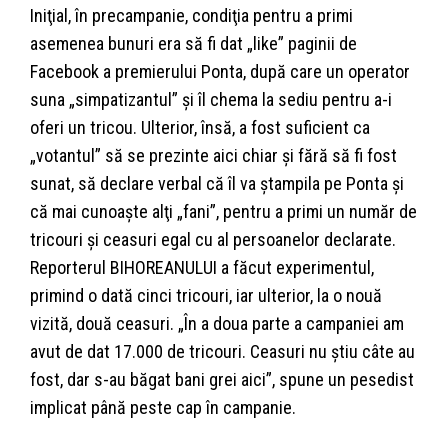
Iniţial, în precampanie, condiţia pentru a primi
asemenea bunuri era să fi dat „like” paginii de
Facebook a premierului Ponta, după care un operator
suna „simpatizantul” şi îl chema la sediu pentru a-i
oferi un tricou. Ulterior, însă, a fost suficient ca
„votantul” să se prezinte aici chiar şi fără să fi fost
sunat, să declare verbal că îl va ştampila pe Ponta şi
că mai cunoaşte alţi „fani”, pentru a primi un număr de
tricouri şi ceasuri egal cu al persoanelor declarate.
Reporterul BIHOREANULUI a făcut experimentul,
primind o dată cinci tricouri, iar ulterior, la o nouă
vizită, două ceasuri. „În a doua parte a campaniei am
avut de dat 17.000 de tricouri. Ceasuri nu ştiu câte au
fost, dar s-au băgat bani grei aici”, spune un pesedist
implicat până peste cap în campanie.