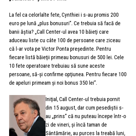
La fel ca celorlalte fete, Cynthiei i s-au promis 200
euro pe lună „plus bonusuri”. Ce trebuia să facă de
banii ăştia? „Call Center-ul avea 10 băieţi care
aduceau liste cu câte 100 de persoane care ziceau
că l-ar vota pe Victor Ponta preşedinte. Pentru
fiecare listă băieţii primeau bonusuri de 500 lei. Cele
10 fete operatoare trebuiau să sune aceste
persoane, să-şi confirme opţiunea. Pentru fiecare 100
de apeluri primeam şi noi bonus 350 lei”.
Iniţial, Call Center-ul trebuia pornit
din 15 august, dar cum pesediştii s-
au „prins” că nu puteau începe într-o
zi de vineri, şi încă taman de
Sântămărie, au purces la treabă luni,