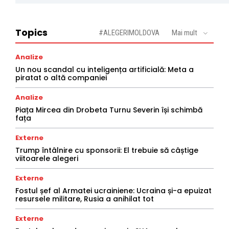
Topics
#ALEGERIMOLDOVA
Mai mult
Analize
Un nou scandal cu inteligența artificială: Meta a
piratat o altă companiei
Analize
Piața Mircea din Drobeta Turnu Severin își schimbă
fața
Externe
Trump întâlnire cu sponsorii: El trebuie să câștige
viitoarele alegeri
Externe
Fostul șef al Armatei ucrainiene: Ucraina și-a epuizat
resursele militare, Rusia a anihilat tot
Externe