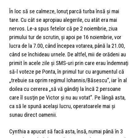
În loc să se calmeze, Ionuţ parcă turba însă şi mai
tare. Cu cât se apropiau alegerile, cu atât era mai
nervos. Le-a spus fetelor că pe 2 noiembrie, ziua
primului tur de scrutin, şi apoi pe 16 noiembrie, vor
lucra de la 7.00, când începea votarea, până la 21.00,
când se închideau urnele. De altfel, mii de orădeni au
primit în acele zile şi SMS-uri prin care erau îndemnaţi
să-l voteze pe Ponta, în primul tur cu argumentul că
„trebuie sa oprim regimul Iohannis/Băsescu”, iar în al
doilea cu cererea „să vă gândiţi la încă 2 persoane
care îl susţin pe Victor şi nu au votat”. Pe lângă asta,
ca să le spună acelaşi lucru, operatoarele mai şi
sunau direct oamenii.
Cynthia a apucat să facă asta, însă, numai până în 3