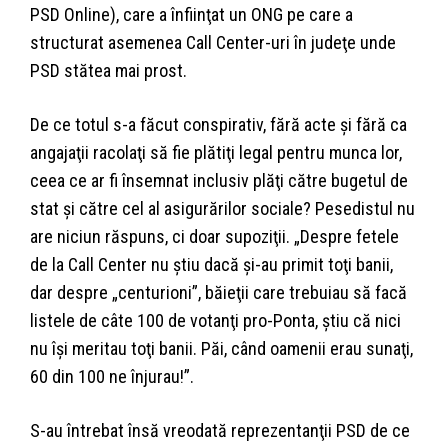
PSD Online), care a înfiinţat un ONG pe care a
structurat asemenea Call Center-uri în judeţe unde
PSD stătea mai prost.
De ce totul s-a făcut conspirativ, fără acte şi fără ca
angajaţii racolaţi să fie plătiţi legal pentru munca lor,
ceea ce ar fi însemnat inclusiv plăţi către bugetul de
stat şi către cel al asigurărilor sociale? Pesedistul nu
are niciun răspuns, ci doar supoziţii. „Despre fetele
de la Call Center nu ştiu dacă şi-au primit toţi banii,
dar despre „centurioni”, băieţii care trebuiau să facă
listele de câte 100 de votanţi pro-Ponta, ştiu că nici
nu îşi meritau toţi banii. Păi, când oamenii erau sunaţi,
60 din 100 ne înjurau!”.
S-au întrebat însă vreodată reprezentanţii PSD de ce