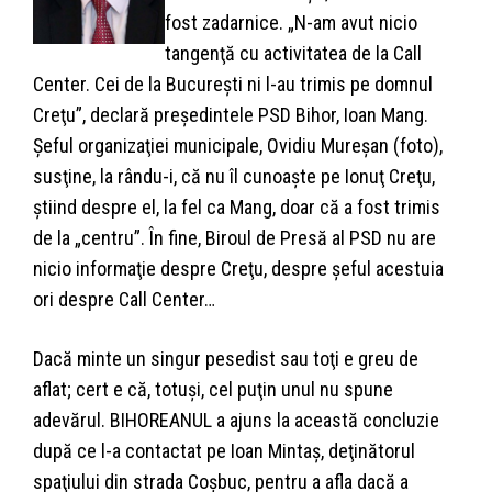
fost zadarnice. „N-am avut nicio
tangenţă cu activitatea de la Call
Center. Cei de la Bucureşti ni l-au trimis pe domnul
Creţu”, declară preşedintele PSD Bihor, Ioan Mang.
Şeful organizaţiei municipale, Ovidiu Mureşan (foto),
susţine, la rându-i, că nu îl cunoaşte pe Ionuţ Creţu,
ştiind despre el, la fel ca Mang, doar că a fost trimis
de la „centru”. În fine, Biroul de Presă al PSD nu are
nicio informaţie despre Creţu, despre şeful acestuia
ori despre Call Center…
Dacă minte un singur pesedist sau toţi e greu de
aflat; cert e că, totuşi, cel puţin unul nu spune
adevărul. BIHOREANUL a ajuns la această concluzie
după ce l-a contactat pe Ioan Mintaş, deţinătorul
spaţiului din strada Coşbuc, pentru a afla dacă a