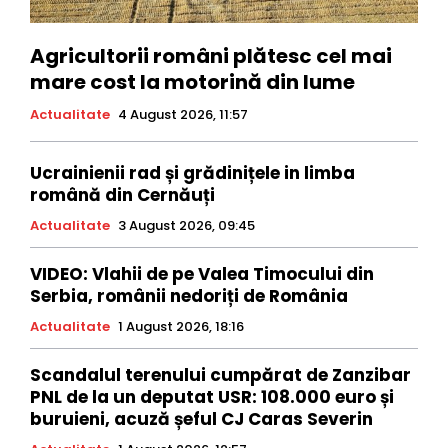
Agricultorii români plătesc cel mai
mare cost la motorină din lume
Actualitate
4 August 2026, 11:57
Ucrainienii rad și grădinițele in limba
română din Cernăuți
Actualitate
3 August 2026, 09:45
VIDEO: Vlahii de pe Valea Timocului din
Serbia, românii nedoriți de România
Actualitate
1 August 2026, 18:16
Scandalul terenului cumpărat de Zanzibar
PNL de la un deputat USR: 108.000 euro și
buruieni, acuză șeful CJ Caras Severin