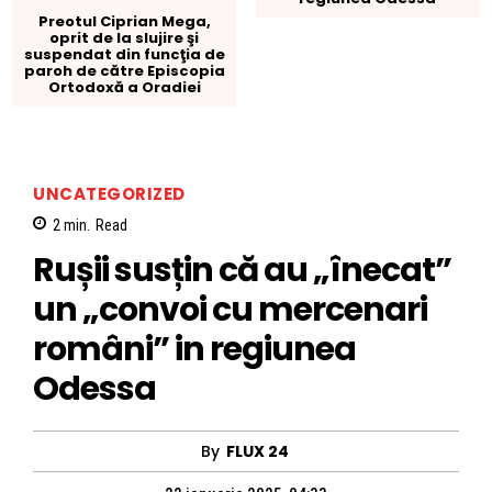
Preotul Ciprian Mega,
oprit de la slujire şi
suspendat din funcţia de
paroh de către Episcopia
Ortodoxă a Oradiei