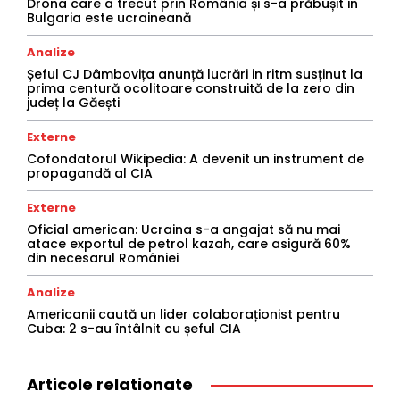
Drona care a trecut prin România și s-a prăbușit in
Bulgaria este ucraineană
Analize
Șeful CJ Dâmbovița anunță lucrări in ritm susținut la
prima centură ocolitoare construită de la zero din
județ la Găești
Externe
Cofondatorul Wikipedia: A devenit un instrument de
propagandă al CIA
Externe
Oficial american: Ucraina s-a angajat să nu mai
atace exportul de petrol kazah, care asigură 60%
din necesarul României
Analize
Americanii caută un lider colaboraționist pentru
Cuba: 2 s-au întâlnit cu șeful CIA
Articole relationate