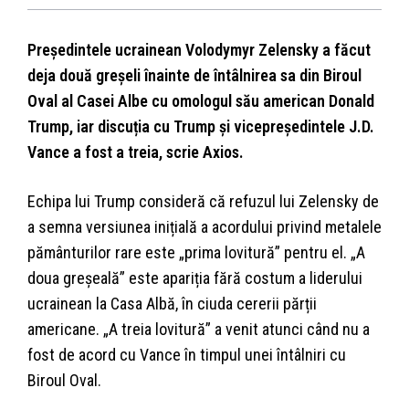
Președintele ucrainean Volodymyr Zelensky a făcut
deja două greșeli înainte de întâlnirea sa din Biroul
Oval al Casei Albe cu omologul său american Donald
Trump, iar discuția cu Trump și vicepreședintele J.D.
Vance a fost a treia, scrie Axios.
Echipa lui Trump consideră că refuzul lui Zelensky de
a semna versiunea inițială a acordului privind metalele
pământurilor rare este „prima lovitură” pentru el. „A
doua greșeală” este apariția fără costum a liderului
ucrainean la Casa Albă, în ciuda cererii părții
americane. „A treia lovitură” a venit atunci când nu a
fost de acord cu Vance în timpul unei întâlniri cu
Biroul Oval.