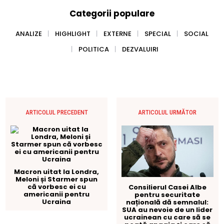
Categorii populare
ANALIZE
HIGHLIGHT
EXTERNE
SPECIAL
SOCIAL
POLITICA
DEZVALUIRI
ARTICOLUL PRECEDENT
ARTICOLUL URMĂTOR
Macron uitat la Londra,
Meloni și Starmer spun
că vorbesc ei cu
Consilierul Casei Albe
americanii pentru
pentru securitate
Ucraina
națională dă semnalul:
SUA au nevoie de un lider
ucrainean cu care să se