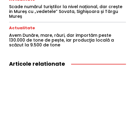
Scade numărul turiștilor la nivel național, dar crește
in Mureș cu „vedetele” Sovata, Sighișoara și Târgu
Mureș
Actualitate
Avem Dunăre, mare, râuri, dar importăm peste
130.000 de tone de pește, iar producţia locală a
scăzut la 9.500 de tone
Articole relationate