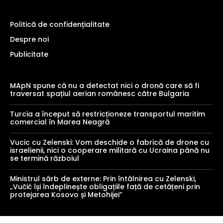
Politică de confidențialitate
Despre noi
Publicitate
MApN spune că nu a detectat nici o dronă care să fi
traversat spațiul aerian românesc către Bulgaria
Turcia a început să restricționeze transportul maritim
comercial în Marea Neagră
Vucic cu Zelenski: Vom deschide o fabrică de drone cu
israelienii, nici o cooperare militară cu Ucraina până nu
se termină războiul
Ministrul sârb de externe: Prin întâlnirea cu Zelenski,
„Vučić își îndeplinește obligațiile față de cetățeni prin
protejarea Kosovo și Metohijei”