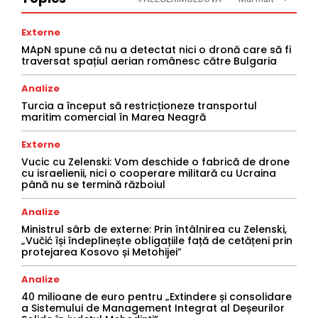
Externe
MApN spune că nu a detectat nici o dronă care să fi
traversat spațiul aerian românesc către Bulgaria
Analize
Turcia a început să restricționeze transportul
maritim comercial în Marea Neagră
Externe
Vucic cu Zelenski: Vom deschide o fabrică de drone
cu israelienii, nici o cooperare militară cu Ucraina
până nu se termină războiul
Analize
Ministrul sârb de externe: Prin întâlnirea cu Zelenski,
„Vučić își îndeplinește obligațiile față de cetățeni prin
protejarea Kosovo și Metohijei”
Analize
40 milioane de euro pentru „Extindere și consolidare
a Sistemului de Management Integrat al Deșeurilor