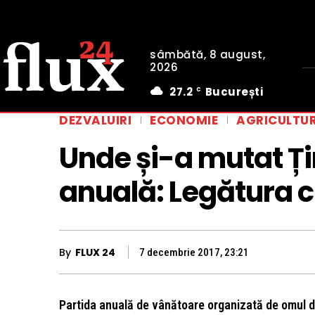
sâmbătă, 8 august,
2026
27.2
București
C
DEZVALUIRI
ECONOMIE
AGRICULTU
Unde și-a mutat Ț
anuală: Legătura 
By
FLUX 24
7 decembrie 2017, 23:21
Partida anuală de vânătoare organizată de omul de