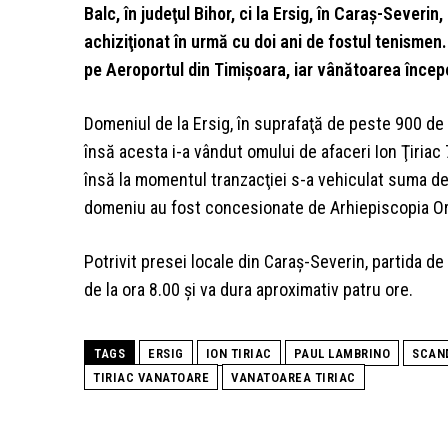
Balc, în judeţul Bihor, ci la Ersig, în Caraş-Sever
achiziţionat în urmă cu doi ani de fostul tenismen.
pe Aeroportul din Timişoara, iar vânătoarea începe
Domeniul de la Ersig, în suprafaţă de peste 900 de 
însă acesta i-a vândut omului de afaceri Ion Ţiriac
însă la momentul tranzacţiei s-a vehiculat suma de
domeniu au fost concesionate de Arhiepiscopia Ort
Potrivit presei locale din Caraş-Severin, partida de
de la ora 8.00 şi va dura aproximativ patru ore.
TAGS
ERSIG
ION TIRIAC
PAUL LAMBRINO
SCAN
TIRIAC VANATOARE
VANATOAREA TIRIAC