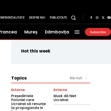
ONFIDENȚIALITATE
DESPRE NOI
PUBLICITATE
Vrancea
Mureș
Dâmbovița
Subscribe
Hot this week
Topics
Mai mult
Externe
Externe
Președintele
Musk dă Niet
Poloniei cere
Ucrainei
Ucrainei să renunțe
la propaganda in