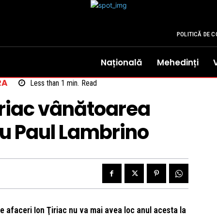
POLITICĂ DE C
Națională
Mehedinți
RA
Less than 1
min.
Read
iriac vânătoarea
cu Paul Lambrino
 afaceri Ion Ţiriac nu va mai avea loc anul acesta la