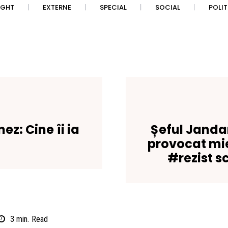
IGHT
EXTERNE
SPECIAL
SOCIAL
POLI
z: Cine îi ia
Șeful Janda
provocat mie
#rezist s