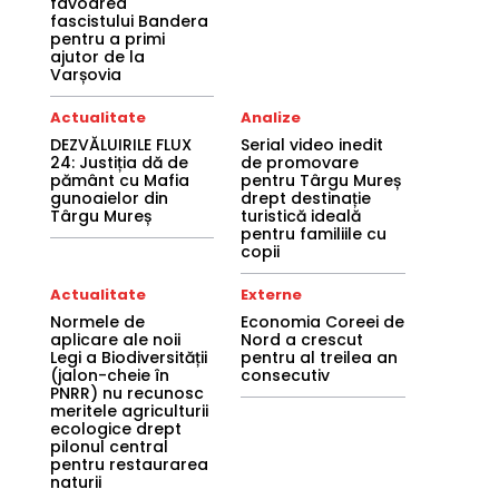
favoarea
fascistului Bandera
pentru a primi
ajutor de la
Varșovia
Actualitate
Analize
DEZVĂLUIRILE FLUX
Serial video inedit
24: Justiția dă de
de promovare
pământ cu Mafia
pentru Târgu Mureș
gunoaielor din
drept destinație
Târgu Mureș
turistică ideală
pentru familiile cu
copii
Actualitate
Externe
Normele de
Economia Coreei de
aplicare ale noii
Nord a crescut
Legi a Biodiversității
pentru al treilea an
(jalon-cheie în
consecutiv
PNRR) nu recunosc
meritele agriculturii
ecologice drept
pilonul central
pentru restaurarea
naturii