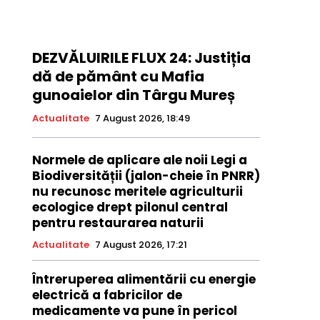
DEZVĂLUIRILE FLUX 24: Justiția
dă de pământ cu Mafia
gunoaielor din Târgu Mureș
Actualitate
7 August 2026, 18:49
Normele de aplicare ale noii Legi a
Biodiversității (jalon-cheie în PNRR)
nu recunosc meritele agriculturii
ecologice drept pilonul central
pentru restaurarea naturii
Actualitate
7 August 2026, 17:21
Întreruperea alimentării cu energie
electrică a fabricilor de
medicamente va pune în pericol