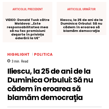
ARTICOLUL PRECEDENT
ARTICOLUL URMĂTOR
VIDEO: Donald Tusk către
Iliescu, la 25 de ani de la
Moldova: „Este
Duminica Orbului: Să nu
responsabilitatea mea
cădem în eroarea să
să nu fac promisiuni
blamăm democraţia
deşarte în privința
aderării la UE”