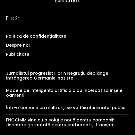
PUBLICITATE
Flux 24
Politică de confidențialitate
Despre noi
Publicitate
Jurnalistul progresist Florin Negruțiu deplânge
înfrângerea Germaniei naziste
Modele de inteligență artificială au încercat să înșele
oamenii
Într-o comună cu mulți urși se va tăia iluminatul public
FNGCIMM vine cu o soluție nouă pentru companii:
finanțare garantată pentru carburant și transport