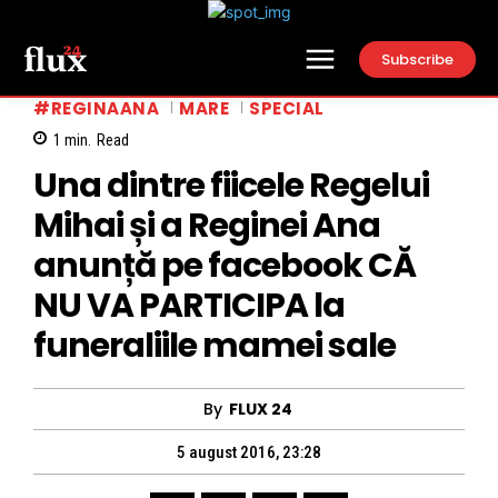
Subscribe
#REGINAANA
MARE
SPECIAL
1
min.
Read
Una dintre fiicele Regelui
Mihai și a Reginei Ana
anunță pe facebook CĂ
NU VA PARTICIPA la
funeraliile mamei sale
By
FLUX 24
5 august 2016, 23:28