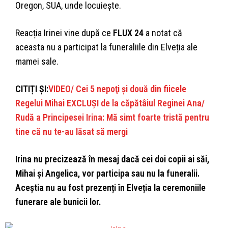
Oregon, SUA, unde locuiește.
Reacția Irinei vine după ce
FLUX 24
a notat că
aceasta nu a participat la funeraliile din Elveția ale
mamei sale.
CITIȚI ȘI:
VIDEO/ Cei 5 nepoţi şi două din fiicele
Regelui Mihai EXCLUŞI de la căpătâiul Reginei Ana/
Rudă a Principesei Irina: Mă simt foarte tristă pentru
tine că nu te-au lăsat să mergi
Irina nu precizează în mesaj dacă cei doi copii ai săi,
Mihai și Angelica, vor participa sau nu la funeralii.
Aceștia nu au fost prezenți în Elveția la ceremoniile
funerare ale bunicii lor.