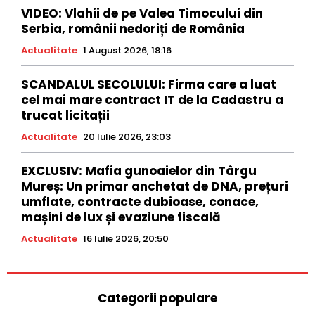
VIDEO: Vlahii de pe Valea Timocului din
Serbia, românii nedoriți de România
Actualitate
1 August 2026, 18:16
SCANDALUL SECOLULUI: Firma care a luat
cel mai mare contract IT de la Cadastru a
trucat licitații
Actualitate
20 Iulie 2026, 23:03
EXCLUSIV: Mafia gunoaielor din Târgu
Mureș: Un primar anchetat de DNA, prețuri
umflate, contracte dubioase, conace,
mașini de lux și evaziune fiscală
Actualitate
16 Iulie 2026, 20:50
Categorii populare