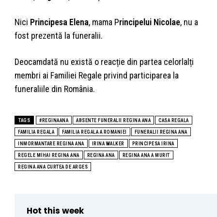
Nici
Principesa Elena
, mama P
rincipelui Nicolae
, nu a
fost prezentă la funeralii.
Deocamdată nu există o reacție din partea celorlalți
membri ai Familiei Regale privind participarea la
funeraliile din România.
TAGS
#REGINAANA
ABSENTE FUNERALII REGINA ANA
CASA REGALA
FAMILIA REGALA
FAMILIA REGALA A ROMANIEI
FUNERALII REGINA ANA
INMORMANTARE REGINA ANA
IRINA WALKER
PRINCIPESA IRINA
REGELE MIHAI REGINA ANA
REGINA ANA
REGINA ANA A MURIT
REGINA ANA CURTEA DE ARGES
Hot this week