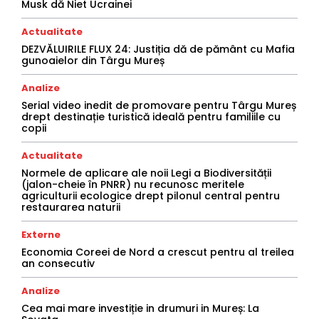
Musk dă Niet Ucrainei
Actualitate
DEZVĂLUIRILE FLUX 24: Justiția dă de pământ cu Mafia
gunoaielor din Târgu Mureș
Analize
Serial video inedit de promovare pentru Târgu Mureș
drept destinație turistică ideală pentru familiile cu
copii
Actualitate
Normele de aplicare ale noii Legi a Biodiversității
(jalon-cheie în PNRR) nu recunosc meritele
agriculturii ecologice drept pilonul central pentru
restaurarea naturii
Externe
Economia Coreei de Nord a crescut pentru al treilea
an consecutiv
Analize
Cea mai mare investiție in drumuri in Mureș: La