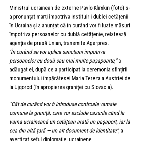
Ministrul ucrainean de externe Pavlo Klimkin (foto) s-
a pronunțat marți împotriva instituirii dublei cetățenii
în Ucraina și a anunțat că în curând vor fi luate măsuri
împotriva persoanelor cu dublă cetățenie, relatează
agenția de presă Unian, transmite Agerpres.
‘În curând se vor aplica sancțiuni împotriva
persoanelor cu două sau mai multe pașapoarte,”
a
adăugat el, după ce a participat la ceremonia sfințirii
monumentului împărătesei Maria Tereza a Austriei de
la Ujgorod (în apropierea graniței cu Slovacia).
”Cât de curând vor fi introduse controale vamale
comune la graniță, care vor exclude cazurile când la
vama ucraineană un cetățean arată un pașaport, iar la
cea din altă țară — un alt document de identitate”
, a
avertizat șeful diplomației ucrainene.