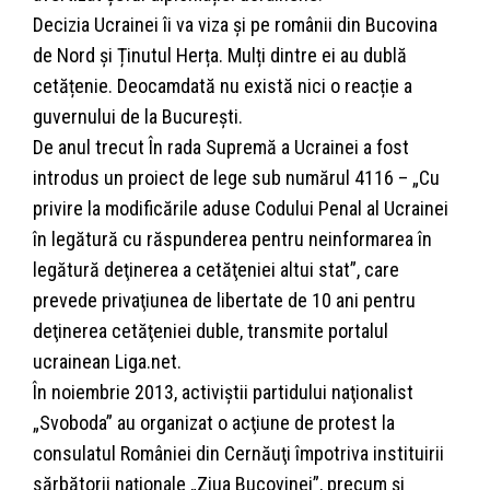
Decizia Ucrainei îi va viza și pe românii din Bucovina
de Nord și Ținutul Herța. Mulți dintre ei au dublă
cetățenie. Deocamdată nu există nici o reacție a
guvernului de la București.
De anul trecut În rada Supremă a Ucrainei a fost
introdus un proiect de lege sub numărul 4116 – „Cu
privire la modificările aduse Codului Penal al Ucrainei
în legătură cu răspunderea pentru neinformarea în
legătură deţinerea a cetăţeniei altui stat”, care
prevede privaţiunea de libertate de 10 ani pentru
deţinerea cetăţeniei duble, transmite portalul
ucrainean Liga.net.
În noiembrie 2013, activiştii partidului naţionalist
„Svoboda” au organizat o acţiune de protest la
consulatul României din Cernăuţi împotriva instituirii
sărbătorii naţionale „Ziua Bucovinei”, precum şi