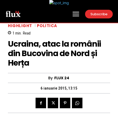
Subscribe
HIGHLIGHT
POLITICA
1
min.
Read
Ucraina, atac la românii
din Bucovina de Nord și
Herța
By
FLUX 24
6 ianuarie 2015, 13:15