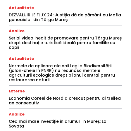
Actualitate
DEZVĂLUIRILE FLUX 24: Justiția dă de pământ cu Mafia
gunoaielor din Târgu Mureș
Analize
Serial video inedit de promovare pentru Târgu Mureș
drept destinație turistică ideală pentru familiile cu
copii
Actualitate
Normele de aplicare ale noii Legi a Biodiversității
(jalon-cheie în PNRR) nu recunosc meritele
agriculturii ecologice drept pilonul central pentru
restaurarea naturii
Externe
Economia Coreei de Nord a crescut pentru al treilea
an consecutiv
Analize
Cea mai mare investiție in drumuri in Mureș: La
Sovata