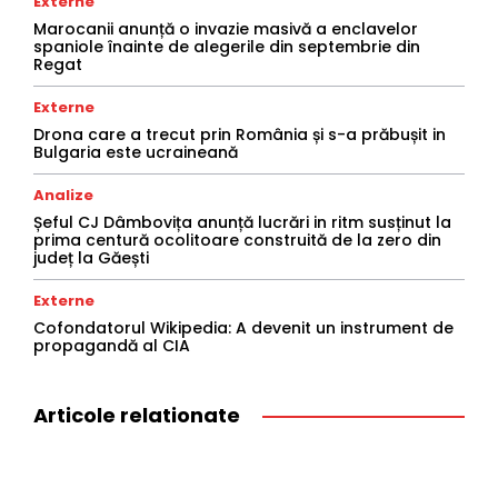
Externe
Marocanii anunță o invazie masivă a enclavelor
spaniole înainte de alegerile din septembrie din
Regat
Externe
Drona care a trecut prin România și s-a prăbușit in
Bulgaria este ucraineană
Analize
Șeful CJ Dâmbovița anunță lucrări in ritm susținut la
prima centură ocolitoare construită de la zero din
județ la Găești
Externe
Cofondatorul Wikipedia: A devenit un instrument de
propagandă al CIA
Articole relationate