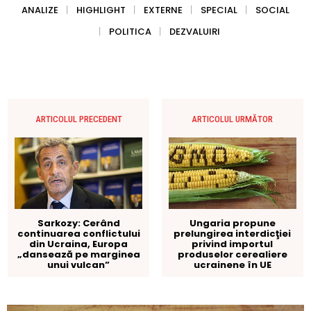
ANALIZE
HIGHLIGHT
EXTERNE
SPECIAL
SOCIAL
POLITICA
DEZVALUIRI
ARTICOLUL PRECEDENT
ARTICOLUL URMĂTOR
Ungaria propune
Sarkozy: Cerând
prelungirea interdicţiei
continuarea conflictului
privind importul
din Ucraina, Europa
produselor cerealiere
„dansează pe marginea
ucrainene în UE
unui vulcan”