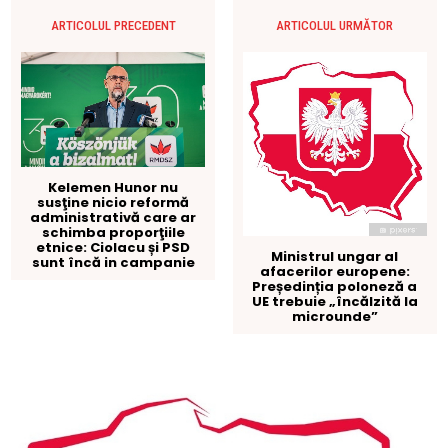
ARTICOLUL PRECEDENT
ARTICOLUL URMĂTOR
Kelemen Hunor nu
susţine nicio reformă
administrativă care ar
schimba proporţiile
etnice: Ciolacu și PSD
Ministrul ungar al
sunt încă in campanie
afacerilor europene:
Președinția poloneză a
UE trebuie „încălzită la
microunde”