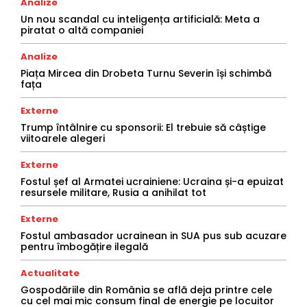
Analize
Un nou scandal cu inteligența artificială: Meta a
piratat o altă companiei
Analize
Piața Mircea din Drobeta Turnu Severin își schimbă
fața
Externe
Trump întâlnire cu sponsorii: El trebuie să câștige
viitoarele alegeri
Externe
Fostul șef al Armatei ucrainiene: Ucraina și-a epuizat
resursele militare, Rusia a anihilat tot
Externe
Fostul ambasador ucrainean in SUA pus sub acuzare
pentru îmbogățire ilegală
Actualitate
Gospodăriile din România se află deja printre cele
cu cel mai mic consum final de energie pe locuitor