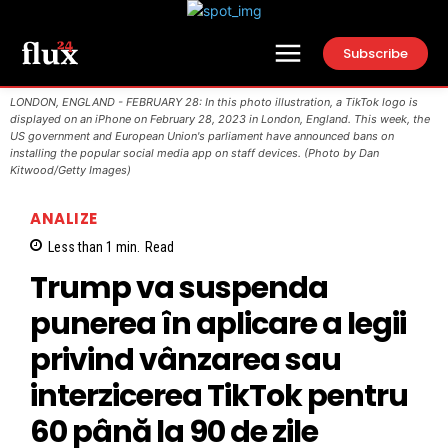
Subscribe
LONDON, ENGLAND - FEBRUARY 28: In this photo illustration, a TikTok logo is
displayed on an iPhone on February 28, 2023 in London, England. This week, the
US government and European Union's parliament have announced bans on
installing the popular social media app on staff devices. (Photo by Dan
Kitwood/Getty Images)
ANALIZE
Less than 1
min.
Read
Trump va suspenda
punerea în aplicare a legii
privind vânzarea sau
interzicerea TikTok pentru
60 până la 90 de zile