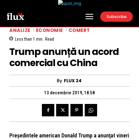
Subscribe
ANALIZE
ECONOMIE
COMERT
Less than 1
min.
Read
Trump anunță un acord
comercial cu China
By
FLUX 24
13 decembrie 2019, 18:58
Preşedintele american Donald Trump a anunţat vineri