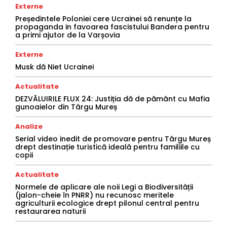
Externe
Președintele Poloniei cere Ucrainei să renunțe la
propaganda in favoarea fascistului Bandera pentru
a primi ajutor de la Varșovia
Externe
Musk dă Niet Ucrainei
Actualitate
DEZVĂLUIRILE FLUX 24: Justiția dă de pământ cu Mafia
gunoaielor din Târgu Mureș
Analize
Serial video inedit de promovare pentru Târgu Mureș
drept destinație turistică ideală pentru familiile cu
copii
Actualitate
Normele de aplicare ale noii Legi a Biodiversității
(jalon-cheie în PNRR) nu recunosc meritele
agriculturii ecologice drept pilonul central pentru
restaurarea naturii