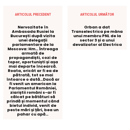
ARTICOLUL PRECEDENT
ARTICOLUL URMĂTOR
Nervozitate în
Orban a dat
Ambasada Rusiei la
Transelectrica pe mâna
București după vizita
unui membru PNL de la
unei delegații
sector 3 și a unui
parlamentare de la
devalizator al Electrica
Moscova: Hm… Întreaga
armată de
propagandiști, cozi de
topor, oportuniști și așa
mai departe încearcă.
Roata, oricât ar fi ea de
pătrată, tot se mai
întoarce o dată…Dacă ar
fi venit un american la
Parlamentul României,
ziariștii români s-ar fi
călcat pe bătături să
prindă și momentul când
bietul individ, venit de
peste mări și țări, bea un
pahar cu apă…