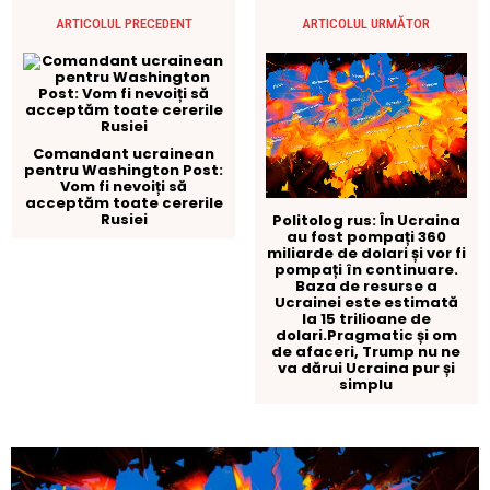
ARTICOLUL PRECEDENT
ARTICOLUL URMĂTOR
Comandant ucrainean
pentru Washington Post:
Vom fi nevoiți să
acceptăm toate cererile
Rusiei
Politolog rus: În Ucraina
au fost pompați 360
miliarde de dolari și vor fi
pompați în continuare.
Baza de resurse a
Ucrainei este estimată
la 15 trilioane de
dolari.Pragmatic și om
de afaceri, Trump nu ne
va dărui Ucraina pur și
simplu