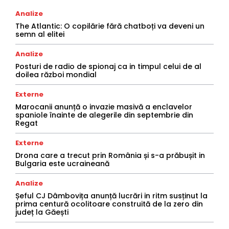
Analize
The Atlantic: O copilărie fără chatboți va deveni un
semn al elitei
Analize
Posturi de radio de spionaj ca in timpul celui de al
doilea război mondial
Externe
Marocanii anunță o invazie masivă a enclavelor
spaniole înainte de alegerile din septembrie din
Regat
Externe
Drona care a trecut prin România și s-a prăbușit in
Bulgaria este ucraineană
Analize
Șeful CJ Dâmbovița anunță lucrări in ritm susținut la
prima centură ocolitoare construită de la zero din
județ la Găești