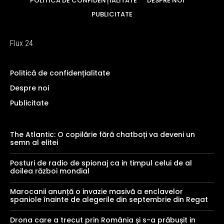
POLITICĂ DE CONFIDENȚIALITATE
DESPRE NOI
PUBLICITATE
Flux 24
Politică de confidențialitate
Despre noi
Publicitate
The Atlantic: O copilărie fără chatboți va deveni un
semn al elitei
Posturi de radio de spionaj ca in timpul celui de al
doilea război mondial
Marocanii anunță o invazie masivă a enclavelor
spaniole înainte de alegerile din septembrie din Regat
Drona care a trecut prin România și s-a prăbușit in