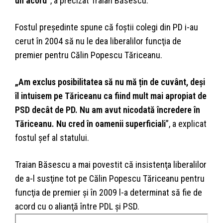
un acord”
, a precizat Traian Băsescu.
Fostul preşedinte spune că foştii colegi din PD i-au
cerut în 2004 să nu le dea liberalilor funcţia de
premier pentru Călin Popescu Tăriceanu.
„
Am exclus posibilitatea să nu mă țin de cuvânt, deși
îl intuisem pe Tăriceanu ca fiind mult mai apropiat de
PSD decât de PD. Nu am avut nicodată încredere în
Tăriceanu. Nu cred în oamenii superficiali
”, a explicat
fostul șef al statului.
Traian Băsescu a mai povestit că insistenţa liberalilor
de a-l susţine tot pe Călin Popescu Tăriceanu pentru
funcţia de premier şi în 2009 l-a determinat să fie de
acord cu o alianţă între PDL şi PSD.