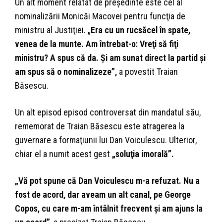
Un alt moment relatat de preşedinte este cel al
nominalizării Monicăi Macovei pentru funcţia de
ministru al Justiţiei. „
Era cu un rucsăcel în spate,
venea de la munte. Am întrebat-o: Vreţi să fiţi
ministru?
A spus că da. Și am sunat direct la partid și
am spus să o nominalizeze”,
a povestit Traian
Băsescu.
Un alt episod episod controversat din mandatul său,
rememorat de Traian Băsescu este atragerea la
guvernare a formaţiunii lui Dan Voiculescu. Ulterior,
chiar el a numit acest gest
„soluţia imorală”.
„Vă pot spune că Dan Voiculescu m-a refuzat. Nu a
fost de acord, dar aveam un alt canal, pe George
Copos, cu care m-am întâlnit frecvent şi am ajuns la