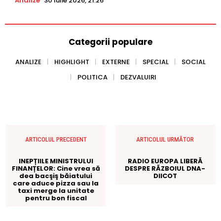
Analize
30 Iulie 2026, 21:26
Categorii populare
ANALIZE
HIGHLIGHT
EXTERNE
SPECIAL
SOCIAL
POLITICA
DEZVALUIRI
ARTICOLUL PRECEDENT
ARTICOLUL URMĂTOR
INEPȚIILE MINISTRULUI
RADIO EUROPA LIBERĂ
FINANȚELOR: Cine vrea să
DESPRE RĂZBOIUL DNA-
dea bacşiş băiatului
DIICOT
care aduce pizza sau la
taxi merge la unitate
pentru bon fiscal