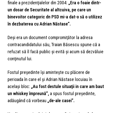
finale a prezidenţialelor din 2004:
„Era o foaie dintr-
un dosar de Securitate al altcuiva, pe care un
binevoitor categoric dn PSD mi-a dat-o să o utilizez
în dezbaterea cu Adrian Năstase”.
Deşi era un document compromiţător la adresa
contracandidatului său, Traian Băsescu spune că a
refuzat să îl facă public şi evită şi acum să dezvăluie
conţinutul lui.
Fostul preşedinte îşi aminteşte cu plăcere de
perioada în care el şi Adrian Năstase locuiau în
acelaşi bloc:
„Au fost destule situaţii in care am baut
un whiskey împreună”,
a spus fostul președinte,
adăugând că vorbeau
„de-ale casei”.