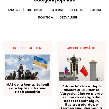
ANALIZE
HIGHLIGHT
EXTERNE
SPECIAL
SOCIAL
POLITICA
DEZVALUIRI
ARTICOLUL PRECEDENT
ARTICOLUL URMĂTOR
MAE de la Roma: Italienii
Adrian Năstase, după
care luptă în Ucraina
discursul lui Biden la
riscă pușcăria
Varșovia: Cine va pierde
si cine va câstiga din
acest război? Sigur,
Rusia va pierde pe
termen lung. Germania