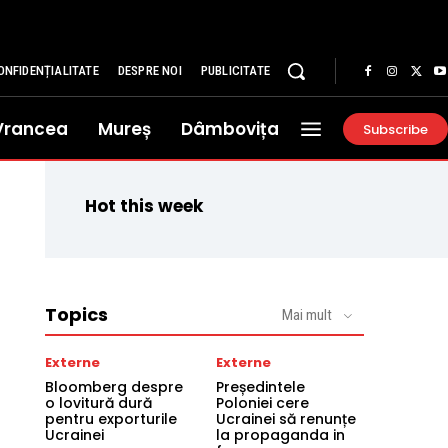
ONFIDENȚIALITATE
DESPRE NOI
PUBLICITATE
Vrancea
Mureș
Dâmbovița
Subscribe
Hot this week
Topics
Mai mult
Externe
Externe
Bloomberg despre
Președintele
o lovitură dură
Poloniei cere
pentru exporturile
Ucrainei să renunțe
Ucrainei
la propaganda in