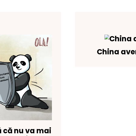
China aver
 că nu va mai