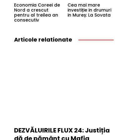
Economia Coreei de
Cea mai mare
Nord a crescut
investiție in drumuri
pentru al treilea an
in Mureș: La Sovata
consecutiv
Articole relationate
DEZVĂLUIRILE FLUX 24: Justiția
dă de pământ cu Mafia