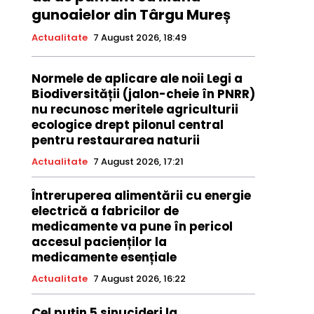
gunoaielor din Târgu Mureș
Actualitate
7 August 2026, 18:49
Normele de aplicare ale noii Legi a
Biodiversității (jalon-cheie în PNRR)
nu recunosc meritele agriculturii
ecologice drept pilonul central
pentru restaurarea naturii
Actualitate
7 August 2026, 17:21
Întreruperea alimentării cu energie
electrică a fabricilor de
medicamente va pune în pericol
accesul pacienților la
medicamente esențiale
Actualitate
7 August 2026, 16:22
Cel puțin 5 sinucideri la