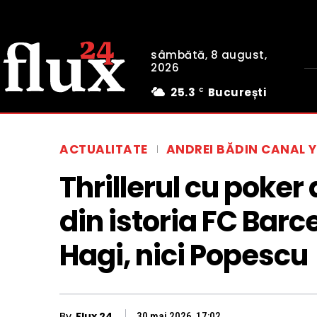
sâmbătă, 8 august,
2026
25.3
București
C
ACTUALITATE
ANDREI BĂDIN CANAL 
Thrillerul cu poker
din istoria FC Barce
Hagi, nici Popescu
By
Flux 24
30 mai 2026, 17:02