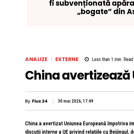
fi subvenționată apăra
„bogate” din A