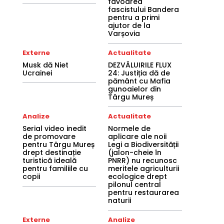
favoarea
fascistului Bandera
pentru a primi
ajutor de la
Varșovia
Externe
Actualitate
Musk dă Niet
DEZVĂLUIRILE FLUX
Ucrainei
24: Justiția dă de
pământ cu Mafia
gunoaielor din
Târgu Mureș
Analize
Actualitate
Serial video inedit
Normele de
de promovare
aplicare ale noii
pentru Târgu Mureș
Legi a Biodiversității
drept destinație
(jalon-cheie în
turistică ideală
PNRR) nu recunosc
pentru familiile cu
meritele agriculturii
copii
ecologice drept
pilonul central
pentru restaurarea
naturii
Externe
Analize