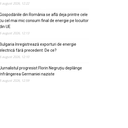
6 august 2026, 12:22
Gospodăriile din România se află deja printre cele
cu cel mai mic consum final de energie pe locuitor
din UE
6 august 2026, 12:13
Bulgaria înregistrează exporturi de energie
electrică fără precedent. De ce?
6 august 2026, 12:10
Jurnalistul progresist Florin Negruțiu deplânge
înfrângerea Germaniei naziste
5 august 2026, 12:59