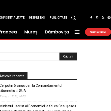
ONFIDENȚIALITATE
DESPRE NOI
PUBLICITATE
Vrancea
Mureș
Dâmbovița
Subscribe
Articole recente
Cel puțin 5 sinucideri la Comandamentul
cibernetic al SUA
7 august 2026, 10:05
Ministrul userist al Economiei la fel ca Ceaușescu: