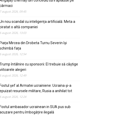
Angajați chemați din concediu să îl aplaude pe
cârmaci
7 august 2026, 09:45
Un nou scandal cu inteligența artificială: Meta a
piratat o altă companiei
6 august 2026, 13:03
Piața Mircea din Drobeta Turnu Severin își
schimbă fața
6 august 2026, 12:54
Trump întâlnire cu sponsorii: El trebuie să câștige
viitoarele alegeri
6 august 2026, 12:49
Fostul șef al Armatei ucrainiene: Ucraina și-a
epuizat resursele militare, Rusia a anihilat tot
6 august 2026, 12:24
Fostul ambasador ucrainean in SUA pus sub
acuzare pentru îmbogățire ilegală