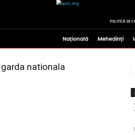
POLITICĂ DE C
Națională
Mehedinți
n garda nationala