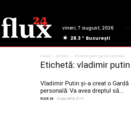
vineri, 7 august, 2026
28.3
București
C
Acasă
Etichete
Vladimir putin garda nationala
Etichetă: vladimir puti
Vladimir Putin și-a creat o Gardă
personală: Va avea dreptul să...
FLUX 24
-
3 iulie 2016, 21:11