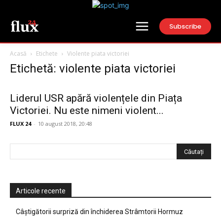
Subscribe
Acasă
Etichete
Violente piata victoriei
Etichetă: violente piata victoriei
Liderul USR apără violențele din Piața
Victoriei. Nu este nimeni violent...
FLUX 24
-
10 august 2018, 20:48
Articole recente
Câștigătorii surpriză din închiderea Strâmtorii Hormuz