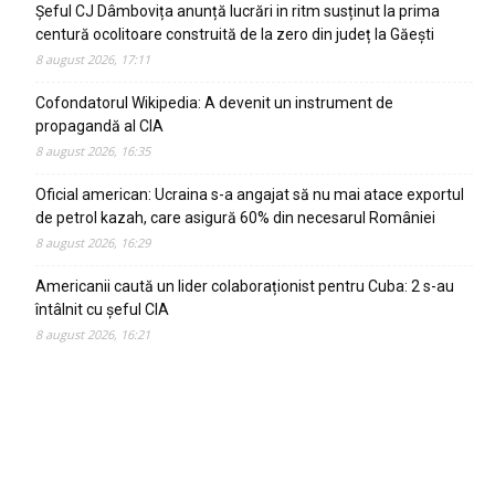
Șeful CJ Dâmbovița anunță lucrări in ritm susținut la prima
centură ocolitoare construită de la zero din județ la Găești
8 august 2026, 17:11
Cofondatorul Wikipedia: A devenit un instrument de
propagandă al CIA
8 august 2026, 16:35
Oficial american: Ucraina s-a angajat să nu mai atace exportul
de petrol kazah, care asigură 60% din necesarul României
8 august 2026, 16:29
Americanii caută un lider colaboraționist pentru Cuba: 2 s-au
întâlnit cu șeful CIA
8 august 2026, 16:21