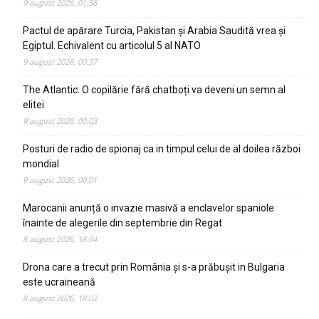
9 august 2026, 01:58
Pactul de apărare Turcia, Pakistan și Arabia Saudită vrea și
Egiptul. Echivalent cu articolul 5 al NATO
9 august 2026, 00:37
The Atlantic: O copilărie fără chatboți va deveni un semn al
elitei
9 august 2026, 00:03
Posturi de radio de spionaj ca in timpul celui de al doilea război
mondial
9 august 2026, 00:01
Marocanii anunță o invazie masivă a enclavelor spaniole
înainte de alegerile din septembrie din Regat
8 august 2026, 18:04
Drona care a trecut prin România și s-a prăbușit in Bulgaria
este ucraineană
8 august 2026, 18:02