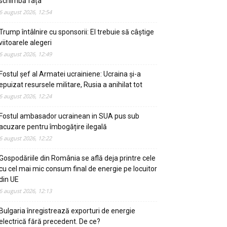
schimbă fața
6 august 2026, 12:54
Trump întâlnire cu sponsorii: El trebuie să câștige
viitoarele alegeri
6 august 2026, 12:49
Fostul șef al Armatei ucrainiene: Ucraina și-a
epuizat resursele militare, Rusia a anihilat tot
6 august 2026, 12:24
Fostul ambasador ucrainean in SUA pus sub
acuzare pentru îmbogățire ilegală
6 august 2026, 12:22
Gospodăriile din România se află deja printre cele
cu cel mai mic consum final de energie pe locuitor
din UE
6 august 2026, 12:13
Bulgaria înregistrează exporturi de energie
electrică fără precedent. De ce?