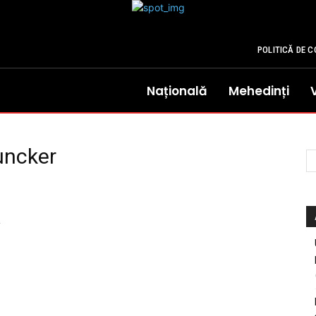
POLITICĂ DE C
Națională
Mehedinți
juncker
a