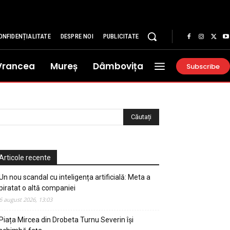
ONFIDENȚIALITATE
DESPRE NOI
PUBLICITATE
Vrancea
Mureș
Dâmbovița
Subscribe
Articole recente
Un nou scandal cu inteligența artificială: Meta a
piratat o altă companiei
6 august 2026, 13:03
Piața Mircea din Drobeta Turnu Severin își