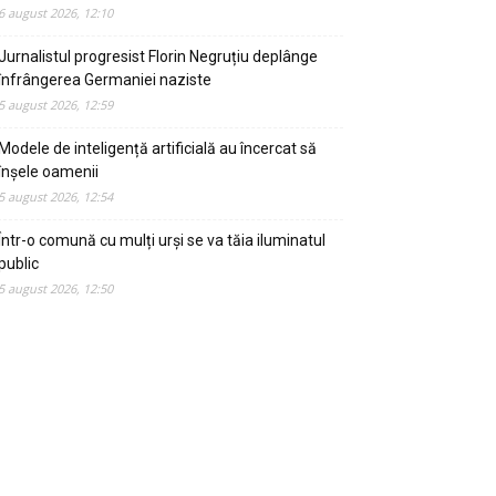
6 august 2026, 12:10
Jurnalistul progresist Florin Negruțiu deplânge
înfrângerea Germaniei naziste
5 august 2026, 12:59
Modele de inteligență artificială au încercat să
înșele oamenii
5 august 2026, 12:54
Într-o comună cu mulți urși se va tăia iluminatul
public
5 august 2026, 12:50