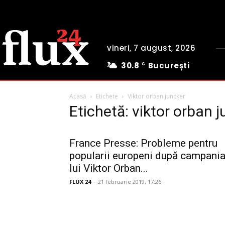
vineri, 7 august, 2026
30.8
București
C
Acasă
Etichete
Viktor orban juncker
Etichetă: viktor orban 
France Presse: Probleme pentru
popularii europeni după campani
lui Viktor Orban...
FLUX 24
-
21 februarie 2019, 17:26