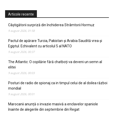
Articole recente
Câștigătorii surpriză din închiderea Strâmtorii Hormuz
9 august 2026, 01:58
Pactul de apărare Turcia, Pakistan și Arabia Saudită vrea și
Egiptul. Echivalent cu articolul 5 al NATO
9 august 2026, 00:37
The Atlantic: O copilărie fără chatboți va deveni un semn al
elitei
9 august 2026, 00:03
Posturi de radio de spionaj ca in timpul celui de al doilea război
mondial
9 august 2026, 00:01
Marocanii anunță o invazie masivă a enclavelor spaniole
înainte de alegerile din septembrie din Regat