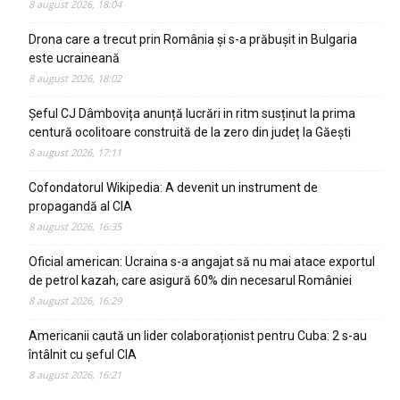
8 august 2026, 18:04
Drona care a trecut prin România și s-a prăbușit in Bulgaria
este ucraineană
8 august 2026, 18:02
Șeful CJ Dâmbovița anunță lucrări in ritm susținut la prima
centură ocolitoare construită de la zero din județ la Găești
8 august 2026, 17:11
Cofondatorul Wikipedia: A devenit un instrument de
propagandă al CIA
8 august 2026, 16:35
Oficial american: Ucraina s-a angajat să nu mai atace exportul
de petrol kazah, care asigură 60% din necesarul României
8 august 2026, 16:29
Americanii caută un lider colaboraționist pentru Cuba: 2 s-au
întâlnit cu șeful CIA
8 august 2026, 16:21