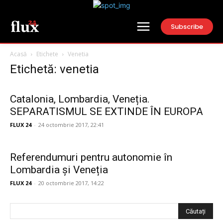
Subscribe
Acasă
Etichete
Venetia
Etichetă: venetia
Catalonia, Lombardia, Veneția.
SEPARATISMUL SE EXTINDE ÎN EUROPA
FLUX 24
-
24 octombrie 2017, 22:41
Referendumuri pentru autonomie în
Lombardia și Veneția
FLUX 24
-
20 octombrie 2017, 14:22