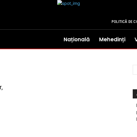
POLITICĂ DE C
Națională
Mehedinți
,