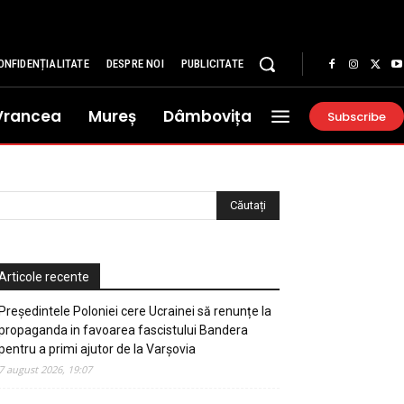
ONFIDENȚIALITATE
DESPRE NOI
PUBLICITATE
Vrancea
Mureș
Dâmbovița
Subscribe
Articole recente
Președintele Poloniei cere Ucrainei să renunțe la
propaganda in favoarea fascistului Bandera
pentru a primi ajutor de la Varșovia
7 august 2026, 19:07