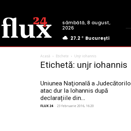
sâmbătă, 8 august,
2026
27.2
București
C
Acasă
Etichete
Unjr iohannis
Etichetă: unjr iohannis
Uniunea Naţională a Judecătorilor
atac dur la Iohannis după
declarațiile din...
FLUX 24
-
23 februarie 2016, 16:20