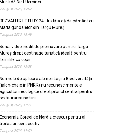
Musk dă Niet Ucrainei
7 august 2026, 19:02
DEZVĂLUIRILE FLUX 24: Justiția dă de pământ cu
Mafia gunoaielor din Târgu Mureș
7 august 2026, 18:49
Serial video inedit de promovare pentru Târgu
Mureș drept destinație turistică ideală pentru
familiile cu copii
7 august 2026, 18:38
Normele de aplicare ale noii Legi a Biodiversității
(jalon-cheie în PNRR) nu recunosc meritele
agriculturii ecologice drept pilonul central pentru
restaurarea naturii
7 august 2026, 17:21
Economia Coreei de Nord a crescut pentru al
treilea an consecutiv
7 august 2026, 17:09