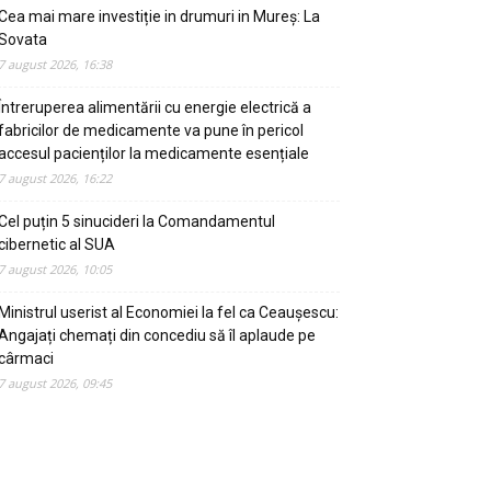
Cea mai mare investiție in drumuri in Mureș: La
Sovata
7 august 2026, 16:38
Întreruperea alimentării cu energie electrică a
fabricilor de medicamente va pune în pericol
accesul pacienților la medicamente esențiale
7 august 2026, 16:22
Cel puțin 5 sinucideri la Comandamentul
cibernetic al SUA
7 august 2026, 10:05
Ministrul userist al Economiei la fel ca Ceaușescu:
Angajați chemați din concediu să îl aplaude pe
cârmaci
7 august 2026, 09:45