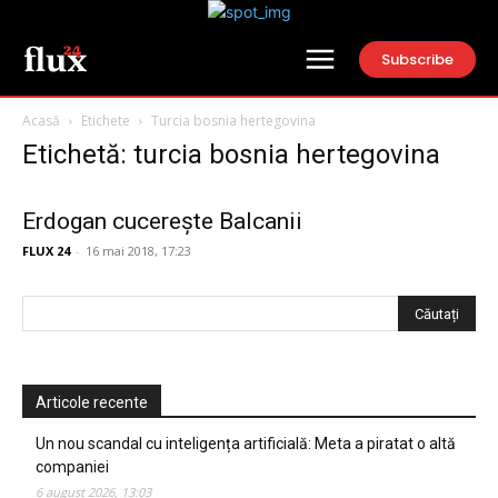
Subscribe
Acasă
Etichete
Turcia bosnia hertegovina
Etichetă: turcia bosnia hertegovina
Erdogan cucerește Balcanii
FLUX 24
-
16 mai 2018, 17:23
Articole recente
Un nou scandal cu inteligența artificială: Meta a piratat o altă
companiei
6 august 2026, 13:03