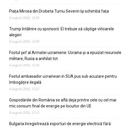
Piața Mircea din Drobeta Turnu Severin își schimbă fața
6 august 2026, 12:54
Trump întâlnire cu sponsorii: El trebuie să câștige viitoarele
alegeri
6 august 2026, 12:49
Fostul șef al Armatei ucrainiene: Ucraina și-a epuizat resursele
militare, Rusia a anihilat tot
6 august 2026, 12:24
Fostul ambasador ucrainean in SUA pus sub acuzare pentru
îmbogățire ilegală
6 august 2026, 12:22
Gospodăriile din România se află deja printre cele cu cel mai
mic consum final de energie pe locuitor din UE
6 august 2026, 12:13
Bulgaria înregistrează exporturi de energie electrică fără