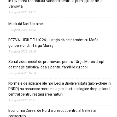
in favoarea fascistului Bandera pentru a primi ajutor de la
Varșovia
7 august 2026, 19:07
Musk dă Niet Ucrainei
7 august 2026, 19:02
DEZVĂLUIRILE FLUX 24: Justiția dă de pământ cu Mafia
gunoaielor din Târgu Mureș
7 august 2026, 18:49
Serial video inedit de promovare pentru Târgu Mureș drept
destinație turistică ideală pentru familiile cu copii
7 august 2026, 18:38
Normele de aplicare ale noii Legi a Biodiversității (jalon-cheie în
PNRR) nu recunosc meritele agriculturii ecologice drept pilonul
central pentru restaurarea naturii
7 august 2026, 17:21
Economia Coreei de Nord a crescut pentru al treilea an
consecutiv