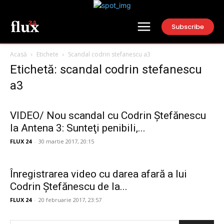
Subscribe
Acasă
Etichete
Scandal codrin stefanescu a3
Etichetă: scandal codrin stefanescu
a3
VIDEO/ Nou scandal cu Codrin Ştefănescu
la Antena 3: Sunteţi penibili,...
FLUX 24
-
30 martie 2017, 20:15
Înregistrarea video cu darea afară a lui
Codrin Ștefănescu de la...
FLUX 24
-
20 februarie 2017, 23:57