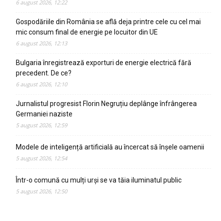
6 august 2026, 12:22
Gospodăriile din România se află deja printre cele cu cel mai
mic consum final de energie pe locuitor din UE
6 august 2026, 12:13
Bulgaria înregistrează exporturi de energie electrică fără
precedent. De ce?
6 august 2026, 12:10
Jurnalistul progresist Florin Negruțiu deplânge înfrângerea
Germaniei naziste
5 august 2026, 12:59
Modele de inteligență artificială au încercat să înșele oamenii
5 august 2026, 12:54
Într-o comună cu mulți urși se va tăia iluminatul public
5 august 2026, 12:50