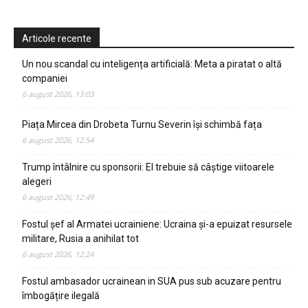
Articole recente
Un nou scandal cu inteligența artificială: Meta a piratat o altă
companiei
6 august 2026, 13:03
Piața Mircea din Drobeta Turnu Severin își schimbă fața
6 august 2026, 12:54
Trump întâlnire cu sponsorii: El trebuie să câștige viitoarele
alegeri
6 august 2026, 12:49
Fostul șef al Armatei ucrainiene: Ucraina și-a epuizat resursele
militare, Rusia a anihilat tot
6 august 2026, 12:24
Fostul ambasador ucrainean in SUA pus sub acuzare pentru
îmbogățire ilegală