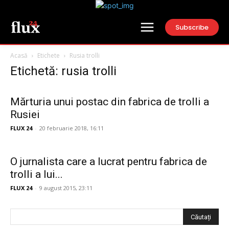
Subscribe
Acasă
Etichete
Rusia trolli
Etichetă: rusia trolli
Mărturia unui postac din fabrica de trolli a
Rusiei
FLUX 24
-
20 februarie 2018, 16:11
O jurnalista care a lucrat pentru fabrica de
trolli a lui...
FLUX 24
-
9 august 2015, 23:11