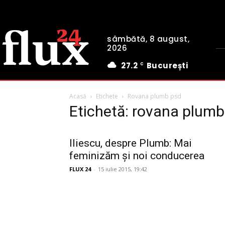
sâmbătă, 8 august,
2026
27.2
București
C
Acasă
Etichete
Rovana plumb psd
Etichetă: rovana plumb
Iliescu, despre Plumb: Mai
feminizăm şi noi conducerea
FLUX 24
-
15 iulie 2015, 19:42