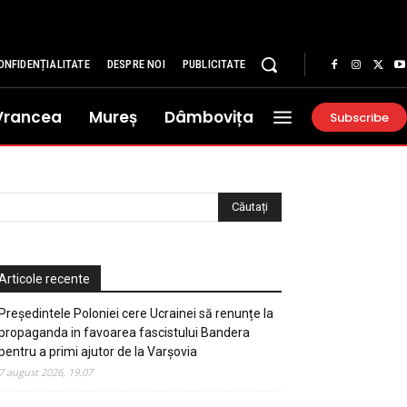
ONFIDENȚIALITATE
DESPRE NOI
PUBLICITATE
Vrancea
Mureș
Dâmbovița
Subscribe
Articole recente
Președintele Poloniei cere Ucrainei să renunțe la
propaganda in favoarea fascistului Bandera
pentru a primi ajutor de la Varșovia
7 august 2026, 19:07