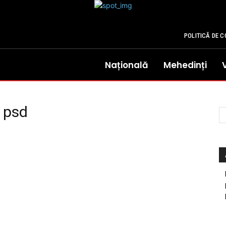
POLITICĂ DE C
Națională
Mehedinți
 psd