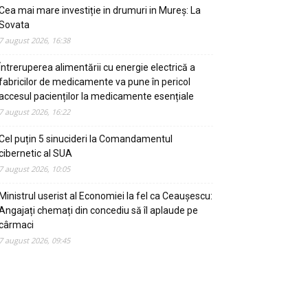
Cea mai mare investiție in drumuri in Mureș: La
Sovata
7 august 2026, 16:38
Întreruperea alimentării cu energie electrică a
fabricilor de medicamente va pune în pericol
accesul pacienților la medicamente esențiale
7 august 2026, 16:22
Cel puțin 5 sinucideri la Comandamentul
cibernetic al SUA
7 august 2026, 10:05
Ministrul userist al Economiei la fel ca Ceaușescu:
Angajați chemați din concediu să îl aplaude pe
cârmaci
7 august 2026, 09:45