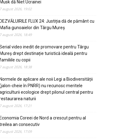
Musk dă Niet Ucrainei
7 august 2026, 19:02
DEZVĂLUIRILE FLUX 24: Justiția dă de pământ cu
Mafia gunoaielor din Târgu Mureș
7 august 2026, 18:49
Serial video inedit de promovare pentru Târgu
Mureș drept destinație turistică ideală pentru
familiile cu copii
7 august 2026, 18:38
Normele de aplicare ale noii Legi a Biodiversității
(jalon-cheie în PNRR) nu recunosc meritele
agriculturii ecologice drept pilonul central pentru
restaurarea naturii
7 august 2026, 17:21
Economia Coreei de Nord a crescut pentru al
treilea an consecutiv
7 august 2026, 17:09