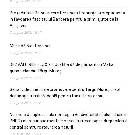
8 august 2026, 01:56
Președintele Poloniei cere Ucrainei să renunțe la propaganda
in favoarea fascistului Bandera pentru a primi ajutor de la
Varșovia
7 august 2026, 19:07
Musk dă Niet Ucrainei
7 august 2026, 19:02
DEZVĂLUIRILE FLUX 24: Justiția dă de pământ cu Mafia
gunoaielor din Târgu Mureș
7 august 2026, 18:49
Serial video inedit de promovare pentru Târgu Mureș drept
destinație turistică ideală pentru familiile cu copii
7 august 2026, 18:38
Normele de aplicare ale noii Legi a Biodiversității (jalon-cheie în
PNRR) nu recunosc meritele agriculturii ecologice drept pilonul
central pentru restaurarea naturii
7 august 2026, 17:21