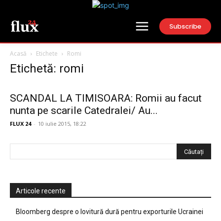
Subscribe
Acasă
Etichete
Romi
Etichetă: romi
SCANDAL LA TIMISOARA: Romii au facut
nunta pe scarile Catedralei/ Au...
FLUX 24
-
10 iulie 2015, 18:22
Articole recente
Bloomberg despre o lovitură dură pentru exporturile Ucrainei