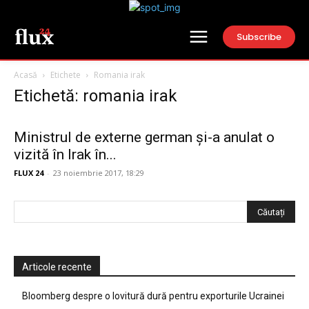
Subscribe
Acasă
Etichete
Romania irak
Etichetă: romania irak
Ministrul de externe german și-a anulat o
vizită în Irak în...
FLUX 24
-
23 noiembrie 2017, 18:29
Articole recente
Bloomberg despre o lovitură dură pentru exporturile Ucrainei