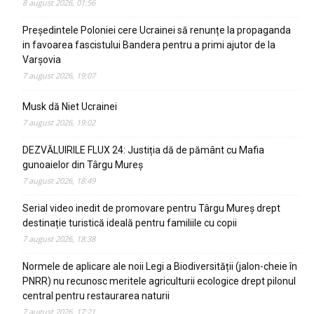
8 august 2026, 01:56
Președintele Poloniei cere Ucrainei să renunțe la propaganda
in favoarea fascistului Bandera pentru a primi ajutor de la
Varșovia
7 august 2026, 19:07
Musk dă Niet Ucrainei
7 august 2026, 19:02
DEZVĂLUIRILE FLUX 24: Justiția dă de pământ cu Mafia
gunoaielor din Târgu Mureș
7 august 2026, 18:49
Serial video inedit de promovare pentru Târgu Mureș drept
destinație turistică ideală pentru familiile cu copii
7 august 2026, 18:38
Normele de aplicare ale noii Legi a Biodiversității (jalon-cheie în
PNRR) nu recunosc meritele agriculturii ecologice drept pilonul
central pentru restaurarea naturii
7 august 2026, 17:21