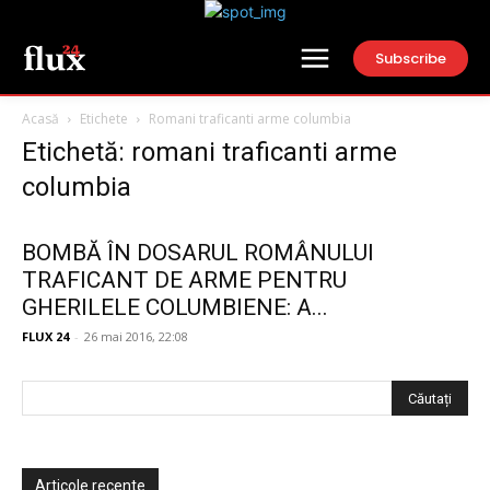
Subscribe
Acasă
Etichete
Romani traficanti arme columbia
Etichetă: romani traficanti arme
columbia
BOMBĂ ÎN DOSARUL ROMÂNULUI
TRAFICANT DE ARME PENTRU
GHERILELE COLUMBIENE: A...
FLUX 24
-
26 mai 2016, 22:08
Articole recente