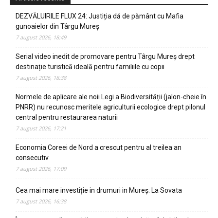
DEZVĂLUIRILE FLUX 24: Justiția dă de pământ cu Mafia
gunoaielor din Târgu Mureș
7 august 2026, 18:49
Serial video inedit de promovare pentru Târgu Mureș drept
destinație turistică ideală pentru familiile cu copii
7 august 2026, 18:38
Normele de aplicare ale noii Legi a Biodiversității (jalon-cheie în
PNRR) nu recunosc meritele agriculturii ecologice drept pilonul
central pentru restaurarea naturii
7 august 2026, 17:21
Economia Coreei de Nord a crescut pentru al treilea an
consecutiv
7 august 2026, 17:09
Cea mai mare investiție in drumuri in Mureș: La Sovata
7 august 2026, 16:38