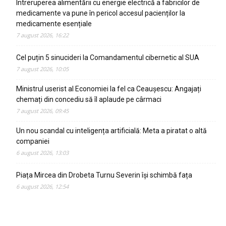
Întreruperea alimentării cu energie electrică a fabricilor de
medicamente va pune în pericol accesul pacienților la
medicamente esențiale
7 august 2026, 16:22
Cel puțin 5 sinucideri la Comandamentul cibernetic al SUA
7 august 2026, 10:05
Ministrul userist al Economiei la fel ca Ceaușescu: Angajați
chemați din concediu să îl aplaude pe cârmaci
7 august 2026, 09:45
Un nou scandal cu inteligența artificială: Meta a piratat o altă
companiei
6 august 2026, 13:03
Piața Mircea din Drobeta Turnu Severin își schimbă fața
6 august 2026, 12:54