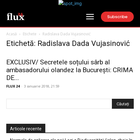
Subscribe
Acasă
Etichete
Radislava Dada Vujasinović
Etichetă: Radislava Dada Vujasinović
EXCLUSIV/ Secretele soțului sârb al
ambasadorului olandez la București: CRIMA
DE...
FLUX 24
-
3 ianuarie 2018, 21:59
Articole recente