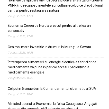
Normele de aplicare ale noii Legi a Biodiversității (jalon-cheie în
PNRR) nu recunosc meritele agriculturii ecologice drept pilonul
central pentru restaurarea naturii
7 august 2026, 17:21
Economia Coreei de Nord a crescut pentru al treilea an
consecutiv
7 august 2026, 17:09
Cea mai mare investiție in drumuri in Mureș: La Sovata
7 august 2026, 16:38
Întreruperea alimentării cu energie electrică a fabricilor de
medicamente va pune în pericol accesul pacienților la
medicamente esențiale
7 august 2026, 16:22
Cel puțin 5 sinucideri la Comandamentul cibernetic al SUA
7 august 2026, 10:05
Ministrul userist al Economiei la fel ca Ceaușescu: Angajați
chemați din concediu să îl aplaude pe cârmaci