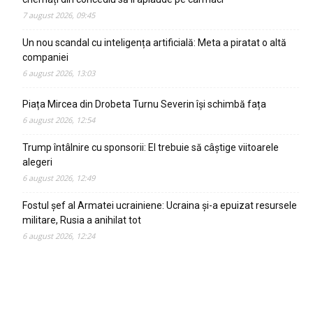
7 august 2026, 09:45
Un nou scandal cu inteligența artificială: Meta a piratat o altă
companiei
6 august 2026, 13:03
Piața Mircea din Drobeta Turnu Severin își schimbă fața
6 august 2026, 12:54
Trump întâlnire cu sponsorii: El trebuie să câștige viitoarele
alegeri
6 august 2026, 12:49
Fostul șef al Armatei ucrainiene: Ucraina și-a epuizat resursele
militare, Rusia a anihilat tot
6 august 2026, 12:24