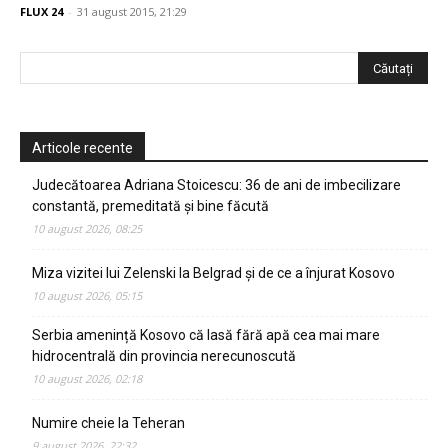
FLUX 24
-
31 august 2015, 21:29
Articole recente
Judecătoarea Adriana Stoicescu: 36 de ani de imbecilizare
constantă, premeditată și bine făcută
10 august 2026, 08:25
Miza vizitei lui Zelenski la Belgrad și de ce a înjurat Kosovo
10 august 2026, 05:15
Serbia amenință Kosovo că lasă fără apă cea mai mare
hidrocentrală din provincia nerecunoscută
10 august 2026, 02:18
Numire cheie la Teheran
9 august 2026, 22:32