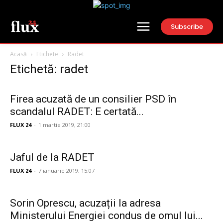
Subscribe
Acasă
Etichete
Radet
Etichetă: radet
Firea acuzată de un consilier PSD în
scandalul RADET: E certată...
FLUX 24
-
1 martie 2019, 21:00
Jaful de la RADET
FLUX 24
-
7 ianuarie 2019, 15:07
Sorin Oprescu, acuzații la adresa
Ministerului Energiei condus de omul lui...