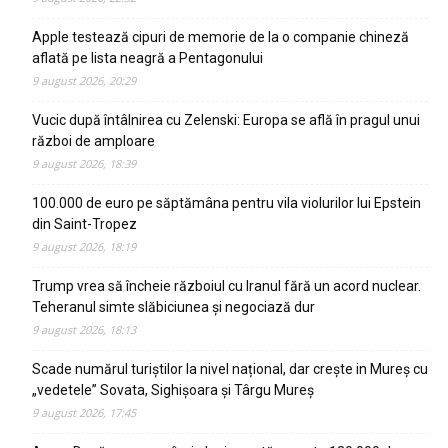
Apple testează cipuri de memorie de la o companie chineză
aflată pe lista neagră a Pentagonului
9 august 2026, 20:29
Vucic după întâlnirea cu Zelenski: Europa se află în pragul unui
război de amploare
9 august 2026, 18:39
100.000 de euro pe săptămâna pentru vila violurilor lui Epstein
din Saint-Tropez
9 august 2026, 18:19
Trump vrea să încheie războiul cu Iranul fără un acord nuclear.
Teheranul simte slăbiciunea și negociază dur
9 august 2026, 18:13
Scade numărul turiștilor la nivel național, dar crește in Mureș cu
„vedetele” Sovata, Sighișoara și Târgu Mureș
9 august 2026, 17:45