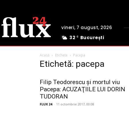
vineri, 7 august, 2026
32
București
C
Acasă
Etichete
Pacepa
Etichetă: pacepa
Filip Teodorescu şi mortul viu
Pacepa: ACUZAŢIILE LUI DORIN
TUDORAN
FLUX 24
-
11 octombrie 2017, 00:08