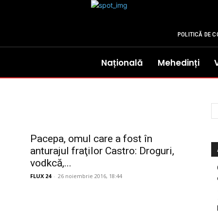
POLITICĂ DE C
Națională
Mehedinți
Pacepa, omul care a fost în
anturajul fraţilor Castro: Droguri,
vodkcă,...
FLUX 24
-
26 noiembrie 2016, 18:44