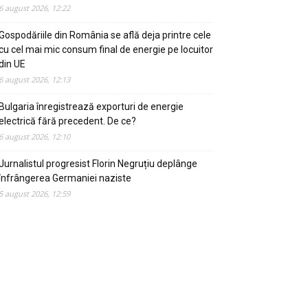
6 august 2026, 12:22
Gospodăriile din România se află deja printre cele
cu cel mai mic consum final de energie pe locuitor
din UE
6 august 2026, 12:13
Bulgaria înregistrează exporturi de energie
electrică fără precedent. De ce?
6 august 2026, 12:10
Jurnalistul progresist Florin Negruțiu deplânge
înfrângerea Germaniei naziste
5 august 2026, 12:59