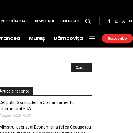
ONFIDENȚIALITATE
DESPRE NOI
PUBLICITATE
Vrancea
Mureș
Dâmbovița
Subscribe
Articole recente
Cel puțin 5 sinucideri la Comandamentul
cibernetic al SUA
7 august 2026, 10:05
Ministrul userist al Economiei la fel ca Ceaușescu: