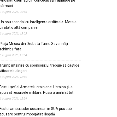
Angajați chemați din concediu să îl aplaude pe
cârmaci
7 august 2026, 09:45
Un nou scandal cu inteligența artificială: Meta a
piratat o altă companiei
6 august 2026, 13:03
Piața Mircea din Drobeta Turnu Severin își
schimbă fața
6 august 2026, 12:54
Trump întâlnire cu sponsorii: El trebuie să câștige
viitoarele alegeri
6 august 2026, 12:49
Fostul șef al Armatei ucrainiene: Ucraina și-a
epuizat resursele militare, Rusia a anihilat tot
6 august 2026, 12:24
Fostul ambasador ucrainean in SUA pus sub
acuzare pentru îmbogățire ilegală