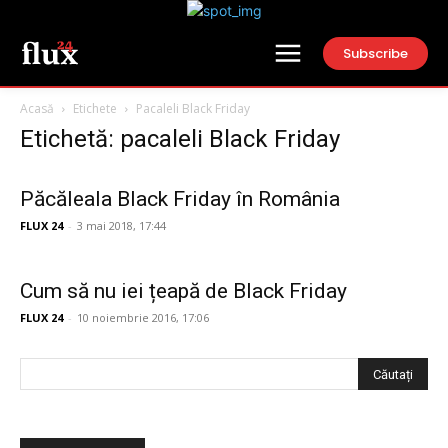
Subscribe
Acasă
Etichete
Pacaleli Black Friday
Etichetă: pacaleli Black Friday
Păcăleala Black Friday în România
FLUX 24
-
3 mai 2018, 17:44
Cum să nu iei țeapă de Black Friday
FLUX 24
-
10 noiembrie 2016, 17:06