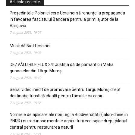
Articole recente
Președintele Poloniei cere Ucrainei să renunțe la propaganda
in favoarea fascistului Bandera pentru a primi ajutor de la
Varșovia
7 august 2026, 19:07
Musk dă Niet Ucrainei
7 august 2026, 19:02
DEZVĂLUIRILE FLUX 24: Justiția dă de pământ cu Mafia
gunoaielor din Târgu Mureș
7 august 2026, 18:49
Serial video inedit de promovare pentru Târgu Mureș drept
destinație turistică ideală pentru familiile cu copii
7 august 2026, 18:38
Normele de aplicare ale noii Legi a Biodiversității (jalon-cheie în
PNRR) nu recunosc meritele agriculturii ecologice drept pilonul
central pentru restaurarea naturii
7 august 2026, 17:21