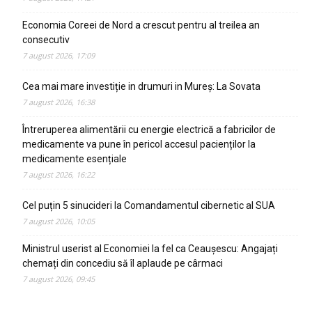
Economia Coreei de Nord a crescut pentru al treilea an
consecutiv
7 august 2026, 17:09
Cea mai mare investiție in drumuri in Mureș: La Sovata
7 august 2026, 16:38
Întreruperea alimentării cu energie electrică a fabricilor de
medicamente va pune în pericol accesul pacienților la
medicamente esențiale
7 august 2026, 16:22
Cel puțin 5 sinucideri la Comandamentul cibernetic al SUA
7 august 2026, 10:05
Ministrul userist al Economiei la fel ca Ceaușescu: Angajați
chemați din concediu să îl aplaude pe cârmaci
7 august 2026, 09:45