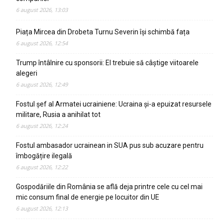
6 august 2026, 13:03
Piața Mircea din Drobeta Turnu Severin își schimbă fața
6 august 2026, 12:54
Trump întâlnire cu sponsorii: El trebuie să câștige viitoarele
alegeri
6 august 2026, 12:49
Fostul șef al Armatei ucrainiene: Ucraina și-a epuizat resursele
militare, Rusia a anihilat tot
6 august 2026, 12:24
Fostul ambasador ucrainean in SUA pus sub acuzare pentru
îmbogățire ilegală
6 august 2026, 12:22
Gospodăriile din România se află deja printre cele cu cel mai
mic consum final de energie pe locuitor din UE
6 august 2026, 12:13