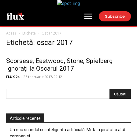
Subscribe
Acasă
Etichete
Oscar 2017
Etichetă: oscar 2017
Scorsese, Eastwood, Stone, Spielberg
ignorați la Oscarul 2017
FLUX 24
-
26 februarie 2017, 09:12
Articole recente
Un nou scandal cu inteligența artificială: Meta a piratat o altă
companiei