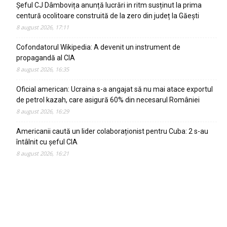
Șeful CJ Dâmbovița anunță lucrări in ritm susținut la prima
centură ocolitoare construită de la zero din județ la Găești
8 august 2026, 17:11
Cofondatorul Wikipedia: A devenit un instrument de
propagandă al CIA
8 august 2026, 16:35
Oficial american: Ucraina s-a angajat să nu mai atace exportul
de petrol kazah, care asigură 60% din necesarul României
8 august 2026, 16:29
Americanii caută un lider colaboraționist pentru Cuba: 2 s-au
întâlnit cu șeful CIA
8 august 2026, 16:21