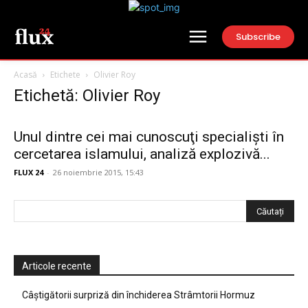
Subscribe
Acasă
Etichete
Olivier Roy
Etichetă: Olivier Roy
Unul dintre cei mai cunoscuţi specialişti în
cercetarea islamului, analiză explozivă...
FLUX 24
-
26 noiembrie 2015, 15:43
Articole recente
Câștigătorii surpriză din închiderea Strâmtorii Hormuz