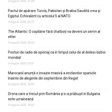
9 august 2026, 01:58
Pactul de apărare Turcia, Pakistan și Arabia Saudită vrea și
Egiptul. Echivalent cu articolul 5 al NATO
9 august 2026, 00:37
The Atlantic: O copilărie fără chatboți va deveni un semn al
elitei
9 august 2026, 00:03
Posturi de radio de spionaj ca in timpul celui de al doilea război
mondial
9 august 2026, 00:01
Marocanii anunță o invazie masivă a enclavelor spaniole
înainte de alegerile din septembrie din Regat
8 august 2026, 18:04
Drona care a trecut prin România și s-a prăbușit in Bulgaria
este ucraineană
8 august 2026, 18:02