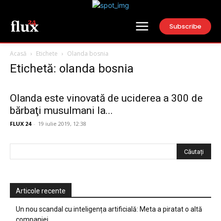
Subscribe
Acasă
Etichete
Olanda bosnia
Etichetă: olanda bosnia
Olanda este vinovată de uciderea a 300 de
bărbaţi musulmani la...
FLUX 24
-
19 iulie 2019, 12:38
Articole recente
Un nou scandal cu inteligența artificială: Meta a piratat o altă
companiei