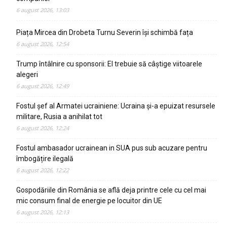
6 august 2026, 13:03
Piața Mircea din Drobeta Turnu Severin își schimbă fața
6 august 2026, 12:54
Trump întâlnire cu sponsorii: El trebuie să câștige viitoarele
alegeri
6 august 2026, 12:49
Fostul șef al Armatei ucrainiene: Ucraina și-a epuizat resursele
militare, Rusia a anihilat tot
6 august 2026, 12:24
Fostul ambasador ucrainean in SUA pus sub acuzare pentru
îmbogățire ilegală
6 august 2026, 12:22
Gospodăriile din România se află deja printre cele cu cel mai
mic consum final de energie pe locuitor din UE
6 august 2026, 12:13