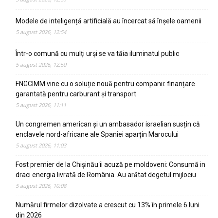
Modele de inteligență artificială au încercat să înșele oamenii
5 august 2026, 12:54
Într-o comună cu mulți urși se va tăia iluminatul public
5 august 2026, 12:50
FNGCIMM vine cu o soluție nouă pentru companii: finanțare
garantată pentru carburant și transport
5 august 2026, 11:11
Un congremen american și un ambasador israelian susțin că
enclavele nord-africane ale Spaniei aparțin Marocului
5 august 2026, 11:03
Fost premier de la Chișinău îi acuză pe moldoveni: Consumă in
draci energia livrată de România. Au arătat degetul mijlociu
5 august 2026, 10:08
Numărul firmelor dizolvate a crescut cu 13% în primele 6 luni
din 2026