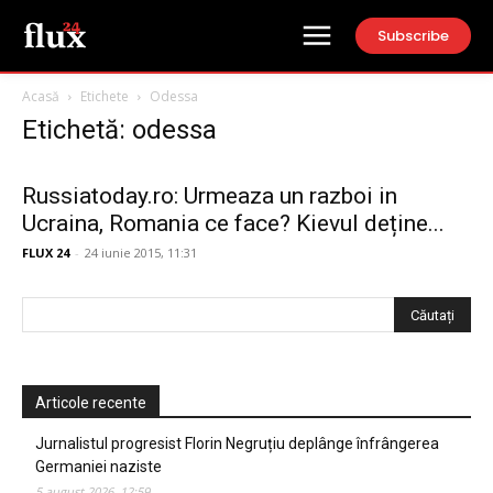
Subscribe
Acasă
Etichete
Odessa
Etichetă: odessa
Russiatoday.ro: Urmeaza un razboi in
Ucraina, Romania ce face? Kievul deține...
FLUX 24
-
24 iunie 2015, 11:31
Articole recente
Jurnalistul progresist Florin Negruțiu deplânge înfrângerea
Germaniei naziste
5 august 2026, 12:59