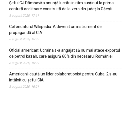
Șeful CJ Dâmbovița anunță lucrări in ritm susținut la prima
centură ocolitoare construită de la zero din județ la Găești
8 august 2026, 17:11
Cofondatorul Wikipedia: A devenit un instrument de
propagandă al CIA
8 august 2026, 16:35
Oficial american: Ucraina s-a angajat să nu mai atace exportul
de petrol kazah, care asigură 60% din necesarul României
8 august 2026, 16:29
Americanii caută un lider colaboraționist pentru Cuba: 2 s-au
întâlnit cu șeful CIA
8 august 2026, 16:21