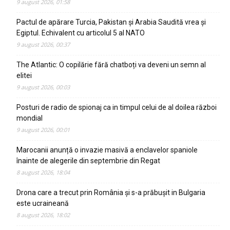
9 august 2026, 01:58
Pactul de apărare Turcia, Pakistan și Arabia Saudită vrea și
Egiptul. Echivalent cu articolul 5 al NATO
9 august 2026, 00:37
The Atlantic: O copilărie fără chatboți va deveni un semn al
elitei
9 august 2026, 00:03
Posturi de radio de spionaj ca in timpul celui de al doilea război
mondial
9 august 2026, 00:01
Marocanii anunță o invazie masivă a enclavelor spaniole
înainte de alegerile din septembrie din Regat
8 august 2026, 18:04
Drona care a trecut prin România și s-a prăbușit in Bulgaria
este ucraineană
8 august 2026, 18:02