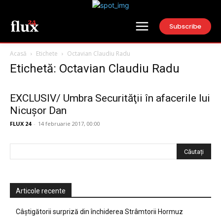
Subscribe
Acasă
Etichete
Octavian Claudiu Radu
Etichetă: Octavian Claudiu Radu
EXCLUSIV/ Umbra Securităţii în afacerile lui
Nicuşor Dan
FLUX 24
-
14 februarie 2017, 00:00
Articole recente
Câștigătorii surpriză din închiderea Strâmtorii Hormuz