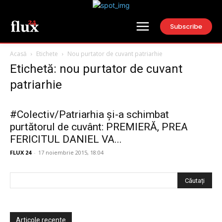
Subscribe
Acasă
Etichete
Nou purtator de cuvant patriarhie
Etichetă: nou purtator de cuvant
patriarhie
#Colectiv/Patriarhia și-a schimbat
purtătorul de cuvânt: PREMIERĂ, PREA
FERICITUL DANIEL VA...
FLUX 24
-
17 noiembrie 2015, 18:04
Articole recente