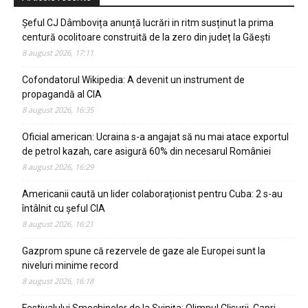
Șeful CJ Dâmbovița anunță lucrări in ritm susținut la prima
centură ocolitoare construită de la zero din județ la Găești
8 august 2026, 17:11
Cofondatorul Wikipedia: A devenit un instrument de
propagandă al CIA
8 august 2026, 16:35
Oficial american: Ucraina s-a angajat să nu mai atace exportul
de petrol kazah, care asigură 60% din necesarul României
8 august 2026, 16:29
Americanii caută un lider colaboraționist pentru Cuba: 2 s-au
întâlnit cu șeful CIA
8 august 2026, 16:21
Gazprom spune că rezervele de gaze ale Europei sunt la
niveluri minime record
8 august 2026, 16:18