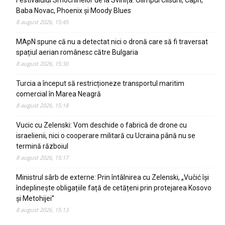
Festivalului Smochinelor de la Svinița: Olimpul Clisurii, Capri,
Baba Novac, Phoenix și Moody Blues
8 august 2026, 15:45
MApN spune că nu a detectat nici o dronă care să fi traversat
spațiul aerian românesc către Bulgaria
8 august 2026, 15:30
Turcia a început să restricționeze transportul maritim
comercial în Marea Neagră
8 august 2026, 15:18
Vucic cu Zelenski: Vom deschide o fabrică de drone cu
israelienii, nici o cooperare militară cu Ucraina până nu se
termină războiul
8 august 2026, 15:17
Ministrul sârb de externe: Prin întâlnirea cu Zelenski, „Vučić își
îndeplinește obligațiile față de cetățeni prin protejarea Kosovo
și Metohijei”
8 august 2026, 15:13