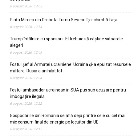
6 august 2026, 13:03
Piața Mircea din Drobeta Turnu Severin își schimbă fața
6 august 2026, 12:54
Trump întâlnire cu sponsorii: El trebuie să câștige viitoarele
alegeri
6 august 2026, 12:49
Fostul șef al Armatei ucrainiene: Ucraina și-a epuizat resursele
militare, Rusia a anihilat tot
6 august 2026, 12:24
Fostul ambasador ucrainean in SUA pus sub acuzare pentru
îmbogățire ilegală
6 august 2026, 12:22
Gospodăriile din România se află deja printre cele cu cel mai
mic consum final de energie pe locuitor din UE
6 august 2026, 12:13