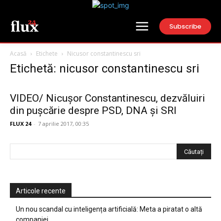
Subscribe
Acasă
Etichete
Nicusor constantinescu sri
Etichetă: nicusor constantinescu sri
VIDEO/ Nicușor Constantinescu, dezvăluiri
din pușcărie despre PSD, DNA și SRI
FLUX 24
-
7 aprilie 2017, 00:35
Articole recente
Un nou scandal cu inteligența artificială: Meta a piratat o altă
companiei