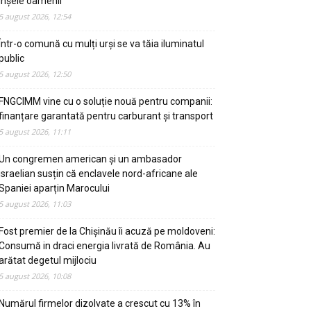
înșele oamenii
5 august 2026, 12:54
Într-o comună cu mulți urși se va tăia iluminatul
public
5 august 2026, 12:50
FNGCIMM vine cu o soluție nouă pentru companii:
finanțare garantată pentru carburant și transport
5 august 2026, 11:11
Un congremen american și un ambasador
israelian susțin că enclavele nord-africane ale
Spaniei aparțin Marocului
5 august 2026, 11:03
Fost premier de la Chișinău îi acuză pe moldoveni:
Consumă in draci energia livrată de România. Au
arătat degetul mijlociu
5 august 2026, 10:08
Numărul firmelor dizolvate a crescut cu 13% în