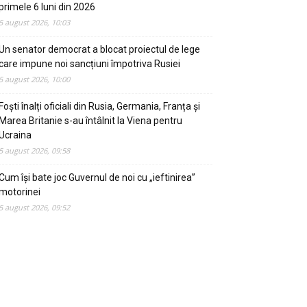
primele 6 luni din 2026
5 august 2026, 10:03
Un senator democrat a blocat proiectul de lege
care impune noi sancțiuni împotriva Rusiei
5 august 2026, 10:00
Foști înalți oficiali din Rusia, Germania, Franța și
Marea Britanie s-au întâlnit la Viena pentru
Ucraina
5 august 2026, 09:58
Cum își bate joc Guvernul de noi cu „ieftinirea”
motorinei
5 august 2026, 09:52