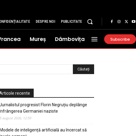
ONFIDENȚIALITATE
DESPRE NOI
PUBLICITATE
Vrancea
Mureș
Dâmbovița
Subscribe
Articole recente
Jurnalistul progresist Florin Negruțiu deplânge
înfrângerea Germaniei naziste
5 august 2026, 12:59
Modele de inteligență artificială au încercat să