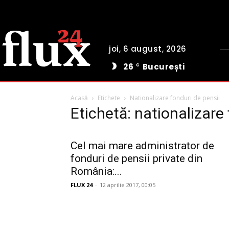
joi, 6 august, 2026
26
București
C
Acasă
Etichete
Nationalizare fonduri de pensii
Etichetă: nationalizare 
Cel mai mare administrator de
fonduri de pensii private din
România:...
FLUX 24
-
12 aprilie 2017, 00:05