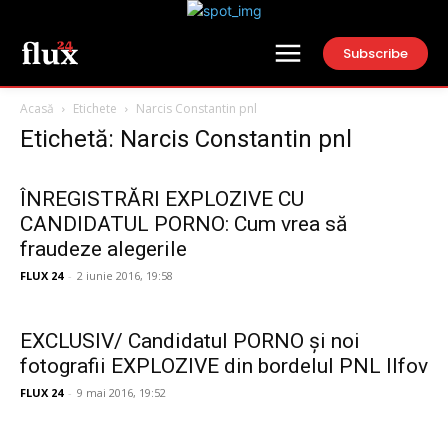
Subscribe
Acasă
Etichete
Narcis Constantin pnl
Etichetă: Narcis Constantin pnl
ÎNREGISTRĂRI EXPLOZIVE CU
CANDIDATUL PORNO: Cum vrea să
fraudeze alegerile
FLUX 24
-
2 iunie 2016, 19:58
EXCLUSIV/ Candidatul PORNO și noi
fotografii EXPLOZIVE din bordelul PNL Ilfov
FLUX 24
-
9 mai 2016, 19:52