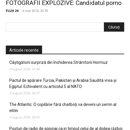
FOTOGRAFII EXPLOZIVE: Candidatul porno
FLUX 24
-
6 mai 2016, 20:39
Articole recente
Câștigătorii surpriză din închiderea Strâmtorii Hormuz
9 august 2026, 01:58
Pactul de apărare Turcia, Pakistan și Arabia Saudită vrea și
Egiptul. Echivalent cu articolul 5 al NATO
9 august 2026, 00:37
The Atlantic: O copilărie fără chatboți va deveni un semn al
elitei
9 august 2026, 00:03
Posturi de radio de spionaj ca in timpul celui de al doilea război