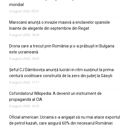
mondial
9 august 2026, 00:01
Marocanii anunță o invazie masivă a enclavelor spaniole
înainte de alegerile din septembrie din Regat
8 august 2026, 18:04
Drona care a trecut prin România și s-a prăbușit in Bulgaria
este ucraineană
8 august 2026, 18:02
Șeful CJ Dâmbovița anunță lucrări in ritm susținut la prima
centură ocolitoare construită de la zero din județ la Găești
8 august 2026, 17:11
Cofondatorul Wikipedia: A devenit un instrument de
propagandă al CIA
8 august 2026, 16:35
Oficial american: Ucraina s-a angajat să nu mai atace exportul
de petrol kazah, care asigură 60% din necesarul României