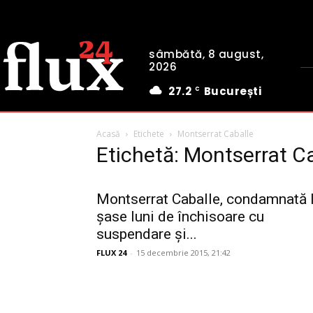
sâmbătă, 8 august,
2026
27.2
București
C
Acasă
Etichete
Montserrat Caballe
Etichetă: Montserrat C
Montserrat Caballe, condamnată 
șase luni de închisoare cu
suspendare și...
FLUX 24
-
15 decembrie 2015, 21:42