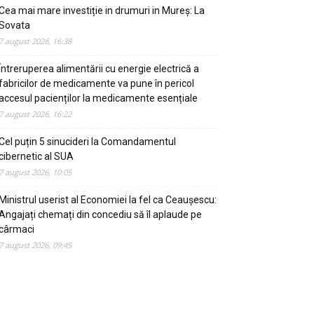
Cea mai mare investiție in drumuri in Mureș: La
Sovata
7 august 2026, 16:38
Întreruperea alimentării cu energie electrică a
fabricilor de medicamente va pune în pericol
accesul pacienților la medicamente esențiale
7 august 2026, 16:22
Cel puțin 5 sinucideri la Comandamentul
cibernetic al SUA
7 august 2026, 10:05
Ministrul userist al Economiei la fel ca Ceaușescu:
Angajați chemați din concediu să îl aplaude pe
cârmaci
7 august 2026, 09:45