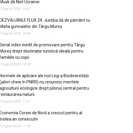
Musk dă Niet Ucrainei
7 august 2026, 19:02
DEZVĂLUIRILE FLUX 24: Justiția dă de pământ cu
Mafia gunoaielor din Târgu Mureș
7 august 2026, 18:49
Serial video inedit de promovare pentru Târgu
Mureș drept destinație turistică ideală pentru
familiile cu copii
7 august 2026, 18:38
Normele de aplicare ale noii Legi a Biodiversității
(jalon-cheie în PNRR) nu recunosc meritele
agriculturii ecologice drept pilonul central pentru
restaurarea naturii
7 august 2026, 17:21
Economia Coreei de Nord a crescut pentru al
treilea an consecutiv
7 august 2026, 17:09