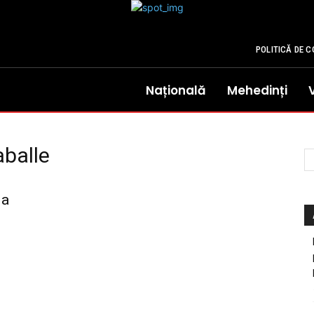
POLITICĂ DE C
Națională
Mehedinți
aballe
la