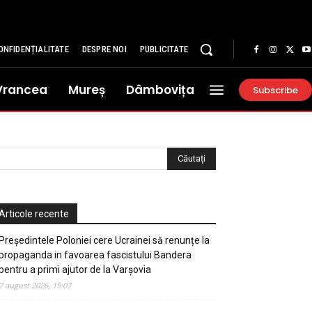
ONFIDENȚIALITATE
DESPRE NOI
PUBLICITATE
Vrancea
Mureș
Dâmbovița
Subscribe
Articole recente
Președintele Poloniei cere Ucrainei să renunțe la
propaganda in favoarea fascistului Bandera
pentru a primi ajutor de la Varșovia
7 august 2026, 19:07