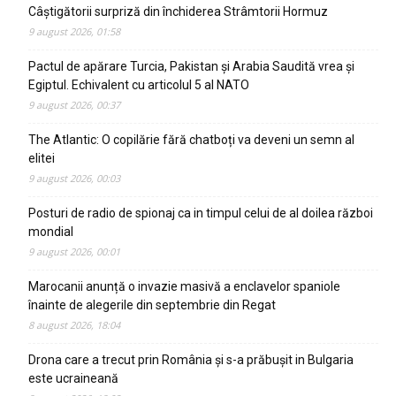
Câștigătorii surpriză din închiderea Strâmtorii Hormuz
9 august 2026, 01:58
Pactul de apărare Turcia, Pakistan și Arabia Saudită vrea și
Egiptul. Echivalent cu articolul 5 al NATO
9 august 2026, 00:37
The Atlantic: O copilărie fără chatboți va deveni un semn al
elitei
9 august 2026, 00:03
Posturi de radio de spionaj ca in timpul celui de al doilea război
mondial
9 august 2026, 00:01
Marocanii anunță o invazie masivă a enclavelor spaniole
înainte de alegerile din septembrie din Regat
8 august 2026, 18:04
Drona care a trecut prin România și s-a prăbușit in Bulgaria
este ucraineană