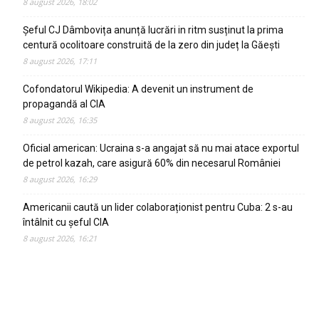
8 august 2026, 18:02
Șeful CJ Dâmbovița anunță lucrări in ritm susținut la prima
centură ocolitoare construită de la zero din județ la Găești
8 august 2026, 17:11
Cofondatorul Wikipedia: A devenit un instrument de
propagandă al CIA
8 august 2026, 16:35
Oficial american: Ucraina s-a angajat să nu mai atace exportul
de petrol kazah, care asigură 60% din necesarul României
8 august 2026, 16:29
Americanii caută un lider colaboraționist pentru Cuba: 2 s-au
întâlnit cu șeful CIA
8 august 2026, 16:21